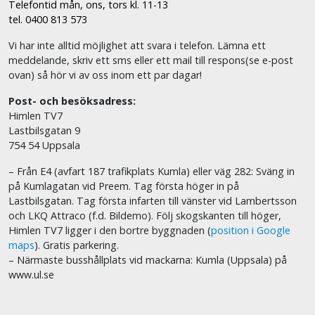
Telefontid mån, ons, tors kl. 11-13
tel. 0400 813 573
Vi har inte alltid möjlighet att svara i telefon. Lämna ett
meddelande, skriv ett sms eller ett mail till respons(se e-post
ovan) så hör vi av oss inom ett par dagar!
Post- och besöksadress:
Himlen TV7
Lastbilsgatan 9
754 54 Uppsala
– Från E4 (avfart 187 trafikplats Kumla) eller väg 282: Sväng in
på Kumlagatan vid Preem. Tag första höger in på
Lastbilsgatan. Tag första infarten till vänster vid Lambertsson
och LKQ Attraco (f.d. Bildemo). Följ skogskanten till höger,
Himlen TV7 ligger i den bortre byggnaden (
position i Google
maps
). Gratis parkering.
– Närmaste busshållplats vid mackarna: Kumla (Uppsala) på
www.ul.se