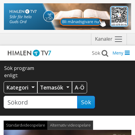
Näytä
Kanaler
valikko
Meny
Sök program
enligt:
Kategori
Temasök
A-Ö
Sök
Standardvideospelare
Alternativ videospelare