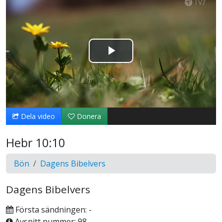
Spela
upp
video
Dela video
Donera
Hebr 10:10
Bön
Dagens Bibelvers
Dagens Bibelvers
Första sändningen: -
Avsnitt nummer: 98