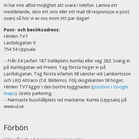
Vi har inte alltid möjlighet att svara i telefon. Lämna ett
meddelande, skriv ett sms eller ett mail till respons(se e-post
ovan) så hör vi av oss inom ett par dagar!
Post- och besöksadress:
Himlen TV7
Lastbilsgatan 9
754 54 Uppsala
– Från E4 (avfart 187 trafikplats Kumla) eller väg 282: Sväng in
på Kumlagatan vid Preem. Tag första höger in på
Lastbilsgatan. Tag första infarten till vänster vid Lambertsson
och LKQ Attraco (f.d. Bildemo). Följ skogskanten till höger,
Himlen TV7 ligger i den bortre byggnaden (
position i Google
maps
). Gratis parkering.
– Närmaste busshållplats vid mackarna: Kumla (Uppsala) på
www.ul.se
Förbön