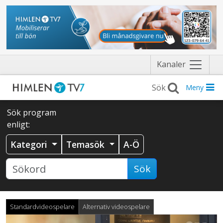
Näytä
Kanaler
valikko
Meny
Sök program
enligt:
Kategori
Temasök
A-Ö
Sök
Standardvideospelare
Alternativ videospelare