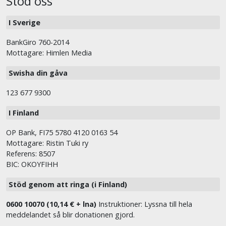
Stöd oss
I Sverige
BankGiro 760-2014
Mottagare: Himlen Media
Swisha din gåva
123 677 9300
I Finland
OP Bank, FI75 5780 4120 0163 54
Mottagare: Ristin Tuki ry
Referens: 8507
BIC: OKOYFIHH
Stöd genom att ringa (i Finland)
0600 10070 (10,14 € + lna)
Instruktioner: Lyssna till hela
meddelandet så blir donationen gjord.