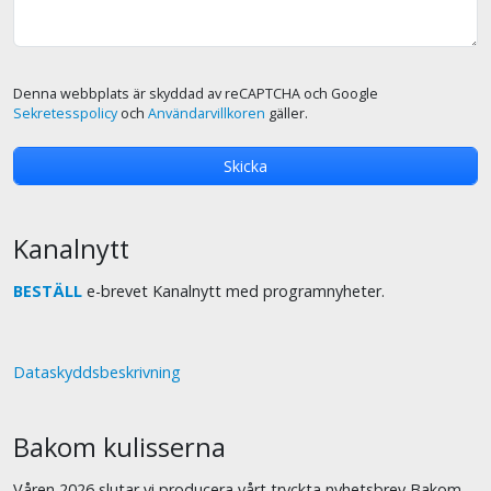
Denna webbplats är skyddad av reCAPTCHA och Google
Sekretesspolicy
och
Användarvillkoren
gäller.
Kanalnytt
BESTÄLL
e-brevet Kanalnytt med programnyheter.
Dataskyddsbeskrivning
Bakom kulisserna
Våren 2026 slutar vi producera vårt tryckta nyhetsbrev Bakom