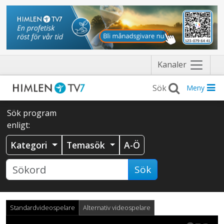
Näytä
Kanaler
valikko
Meny
Sök program
enligt:
Kategori
Temasök
A-Ö
Sök
Standardvideospelare
Alternativ videospelare