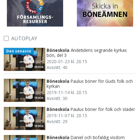
AUTOPLAY
Böneskola
Ändetidens segrande kyrkas
Den senaste
bön, del 3
2020-01-23 kl. 20.15
Avsnitt: 40
20 min
Böneskola
Paulus böner för Guds folk och
kyrkan
2019-11-14 kl. 20.15
Avsnitt: 30
15 min
Böneskola
Paulus böner för folk och städer
2019-11-07 kl. 20.15
Avsnitt: 29
15 min
Böneskola
Daniel och tiofaldig visdom