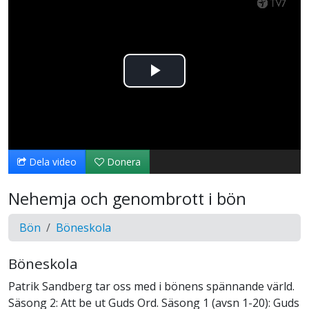
Spela
upp
video
Dela video
Donera
Nehemja och genombrott i bön
Bön
Böneskola
Böneskola
Patrik Sandberg tar oss med i bönens spännande värld.
Säsong 2: Att be ut Guds Ord. Säsong 1 (avsn 1-20): Guds