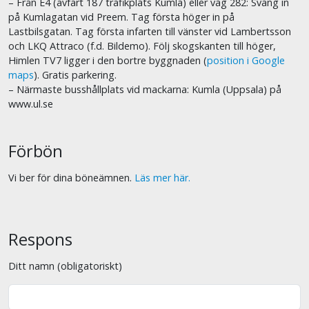
– Från E4 (avfart 187 trafikplats Kumla) eller väg 282: Sväng in
på Kumlagatan vid Preem. Tag första höger in på
Lastbilsgatan. Tag första infarten till vänster vid Lambertsson
och LKQ Attraco (f.d. Bildemo). Följ skogskanten till höger,
Himlen TV7 ligger i den bortre byggnaden (
position i Google
maps
). Gratis parkering.
– Närmaste busshållplats vid mackarna: Kumla (Uppsala) på
www.ul.se
Förbön
Vi ber för dina böneämnen.
Läs mer här.
Respons
Ditt namn (obligatoriskt)