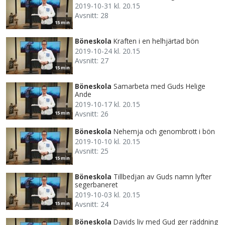
2019-10-31 kl. 20.15
Avsnitt: 28
15 min
Böneskola
Kraften i en helhjärtad bön
2019-10-24 kl. 20.15
Avsnitt: 27
15 min
Böneskola
Samarbeta med Guds Helige
Ande
2019-10-17 kl. 20.15
Avsnitt: 26
15 min
Böneskola
Nehemja och genombrott i bön
2019-10-10 kl. 20.15
Avsnitt: 25
15 min
Böneskola
Tillbedjan av Guds namn lyfter
segerbaneret
2019-10-03 kl. 20.15
Avsnitt: 24
15 min
Böneskola
Davids liv med Gud ger räddning