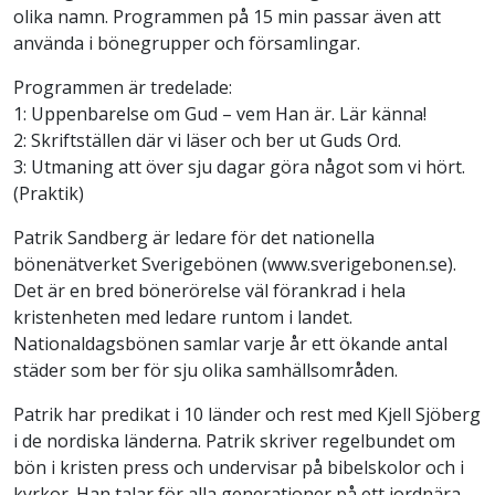
olika namn. Programmen på 15 min passar även att
använda i bönegrupper och församlingar.
Programmen är tredelade:
1: Uppenbarelse om Gud – vem Han är. Lär känna!
2: Skriftställen där vi läser och ber ut Guds Ord.
3: Utmaning att över sju dagar göra något som vi hört.
(Praktik)
Patrik Sandberg är ledare för det nationella
bönenätverket Sverigebönen (www.sverigebonen.se).
Det är en bred bönerörelse väl förankrad i hela
kristenheten med ledare runtom i landet.
Nationaldagsbönen samlar varje år ett ökande antal
städer som ber för sju olika samhällsområden.
Patrik har predikat i 10 länder och rest med Kjell Sjöberg
i de nordiska länderna. Patrik skriver regelbundet om
bön i kristen press och undervisar på bibelskolor och i
kyrkor. Han talar för alla generationer på ett jordnära