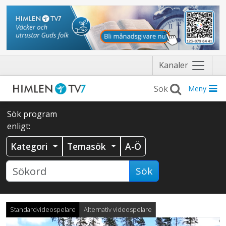
Näytä
Kanaler
valikko
Meny
Sök program
enligt:
Kategori
Temasök
A-Ö
Sök
Standardvideospelare
Alternativ videospelare