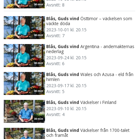
Avsnitt: 8
30 min
Blås, Guds vind
Östtimor – väckelsen som
väckte döda
2023-10-01 kl. 20.15
Avsnitt: 7
30 min
Blås, Guds vind
Argentina - andemakternas
nederlag
2023-09-24 kl. 20.15
Avsnitt: 6
30 min
Blås, Guds vind
Wales och Azusa - eld från
himlen
2023-09-17 kl. 20.15
Avsnitt: 5
30 min
Blås, Guds vind
Väckelser i Finland
2023-09-10 kl. 20.15
Avsnitt: 4
30 min
Blås, Guds vind
Väckelser från 1700-talet
och framåt