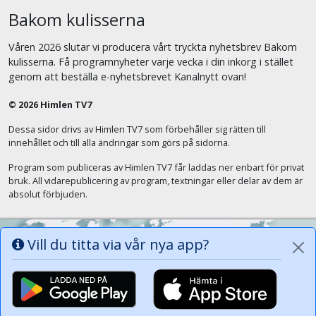
Bakom kulisserna
Våren 2026 slutar vi producera vårt tryckta nyhetsbrev Bakom
kulisserna. Få programnyheter varje vecka i din inkorg i stället
genom att beställa e-nyhetsbrevet Kanalnytt ovan!
© 2026 Himlen TV7
Dessa sidor drivs av Himlen TV7 som förbehåller sig rätten till
innehållet och till alla ändringar som görs på sidorna.
Program som publiceras av Himlen TV7 får laddas ner enbart för privat
bruk. All vidarepublicering av program, textningar eller delar av dem är
absolut förbjuden.
Vill du titta via vår nya app?
Alla tungor ska bekänna att Jesus Kristus
är Herren, Gud Fadern till ära. (Fil 2:11)