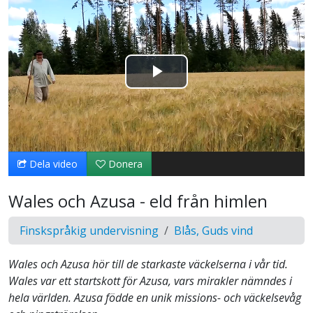
Spela
upp
video
Dela video
Donera
Wales och Azusa - eld från himlen
Finskspråkig undervisning
Blås, Guds vind
Wales och Azusa hör till de starkaste väckelserna i vår tid.
Wales var ett startskott för Azusa, vars mirakler nämndes i
hela världen. Azusa födde en unik missions- och väckelsevåg