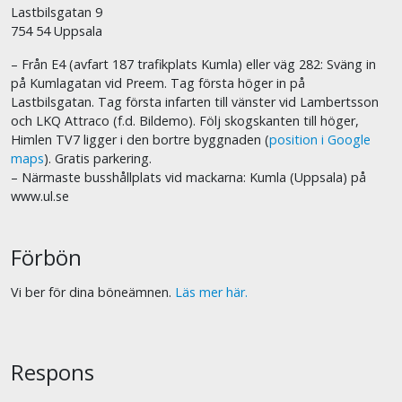
Lastbilsgatan 9
754 54 Uppsala
– Från E4 (avfart 187 trafikplats Kumla) eller väg 282: Sväng in
på Kumlagatan vid Preem. Tag första höger in på
Lastbilsgatan. Tag första infarten till vänster vid Lambertsson
och LKQ Attraco (f.d. Bildemo). Följ skogskanten till höger,
Himlen TV7 ligger i den bortre byggnaden (
position i Google
maps
). Gratis parkering.
– Närmaste busshållplats vid mackarna: Kumla (Uppsala) på
www.ul.se
Förbön
Vi ber för dina böneämnen.
Läs mer här.
Respons