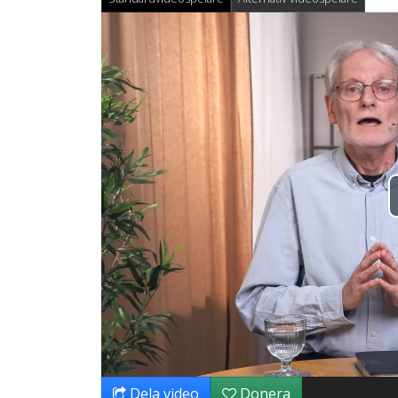
Dela video
Donera