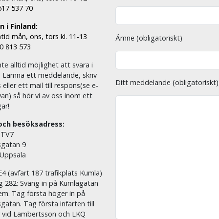
 517 537 70
 i Finland:
tid mån, ons, tors kl. 11-13
Ämne (obligatoriskt)
00 813 573
nte alltid möjlighet att svara i
. Lämna ett meddelande, skriv
Ditt meddelande (obligatoriskt)
eller ett mail till respons(se e-
an) så hör vi av oss inom ett
ar!
och besöksadress:
 TV7
sgatan 9
 Uppsala
E4 (avfart 187 trafikplats Kumla)
äg 282: Sväng in på Kumlagatan
em. Tag första höger in på
sgatan. Tag första infarten till
r vid Lambertsson och LKQ