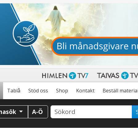
Tablå
Stöd oss
Shop
Kontakt
Beställ materia
masök
A-Ö