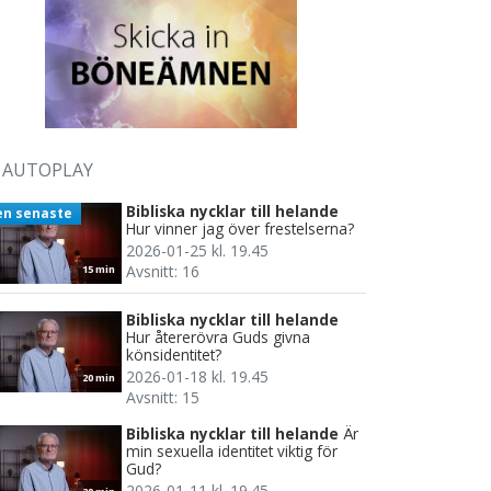
AUTOPLAY
Bibliska nycklar till helande
en senaste
Hur vinner jag över frestelserna?
2026-01-25 kl. 19.45
Avsnitt: 16
15 min
Bibliska nycklar till helande
Hur återerövra Guds givna
könsidentitet?
2026-01-18 kl. 19.45
20 min
Avsnitt: 15
Bibliska nycklar till helande
Är
min sexuella identitet viktig för
Gud?
2026-01-11 kl. 19.45