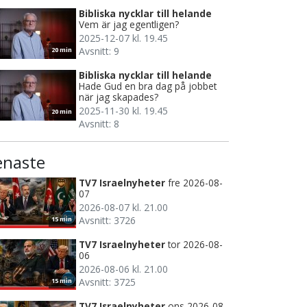
Bibliska nycklar till helande
Vem är jag egentligen?
2025-12-07 kl. 19.45
Avsnitt: 9
20 min
Bibliska nycklar till helande
Hade Gud en bra dag på jobbet
när jag skapades?
2025-11-30 kl. 19.45
20 min
Avsnitt: 8
enaste
TV7 Israelnyheter
fre 2026-08-
07
2026-08-07 kl. 21.00
Avsnitt: 3726
15 min
TV7 Israelnyheter
tor 2026-08-
06
2026-08-06 kl. 21.00
Avsnitt: 3725
15 min
TV7 Israelnyheter
ons 2026-08-