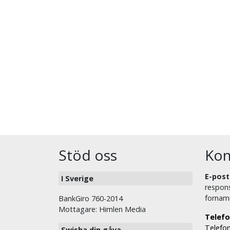
Stöd oss
Kon
E-post
I Sverige
respons
fornam
BankGiro 760-2014
Mottagare: Himlen Media
Telefo
Telefon
Swisha din gåva