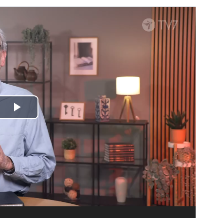
Spela
upp
video