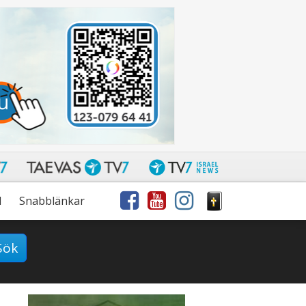
l
Snabblänkar
Sök