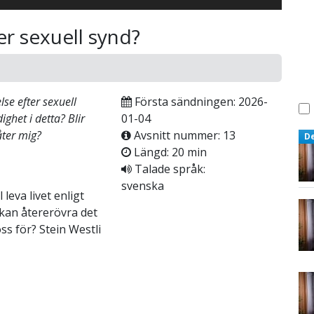
er sexuell synd?
lse efter sexuell
Första sändningen: 2026-
ghet i detta? Blir
01-04
åter mig?
Avsnitt nummer: 13
D
Längd: 20 min
Talade språk:
svenska
 leva livet enligt
i kan återerövra det
s för? Stein Westli