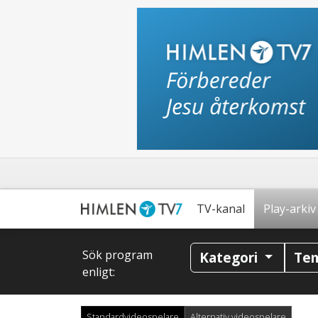
TV-kanal
Play-arkiv
Sök program
Kategori
Te
enligt:
Standardvideospelare
Alternativ videospelare