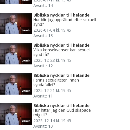
20 min
Avsnitt: 14
Bibliska nycklar till helande
Hur blir jag upprättad efter sexuell
synd?
2026-01-04 kl. 19.45
20 min
Avsnitt: 13
Bibliska nycklar till helande
Vilka konsekvenser kan sexuell
synd få?
2025-12-28 kl. 19.45
20 min
Avsnitt: 12
Bibliska nycklar till helande
Fanns sexualiteten innan
syndafallet?
2025-12-21 kl. 19.45
20 min
Avsnitt: 11
Bibliska nycklar till helande
Hur hittar jag den Gud skapade
mig till?
2025-12-14 kl. 19.45
20 min
Avsnitt: 10