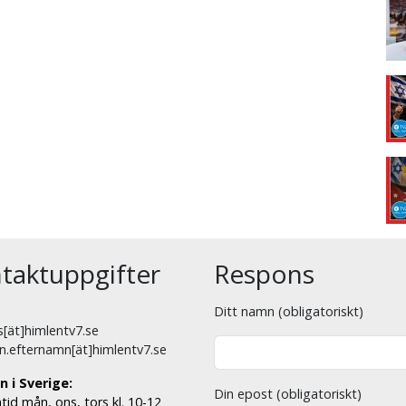
taktuppgifter
Respons
Ditt namn (obligatoriskt)
[ät]himlentv7.se
n.efternamn[ät]himlentv7.se
n i Sverige:
Din epost (obligatoriskt)
tid mån, ons, tors kl. 10-12