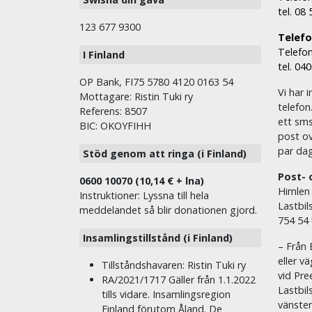
tel. 08
123 677 9300
Telefon
Telefon
I Finland
tel. 04
OP Bank, FI75 5780 4120 0163 54
Vi har i
Mottagare: Ristin Tuki ry
telefon
Referens: 8507
ett sms 
BIC: OKOYFIHH
post ov
par dag
Stöd genom att ringa (i Finland)
Post- 
0600 10070 (10,14 € + lna)
Himlen
Instruktioner: Lyssna till hela
Lastbil
meddelandet så blir donationen gjord.
754 54
Insamlingstillstånd (i Finland)
– Från 
eller v
Tillståndshavaren: Ristin Tuki ry
vid Pre
RA/2021/1717 Gäller från 1.1.2022
Lastbil
tills vidare. Insamlingsregion
vänste
Finland förutom Åland. De