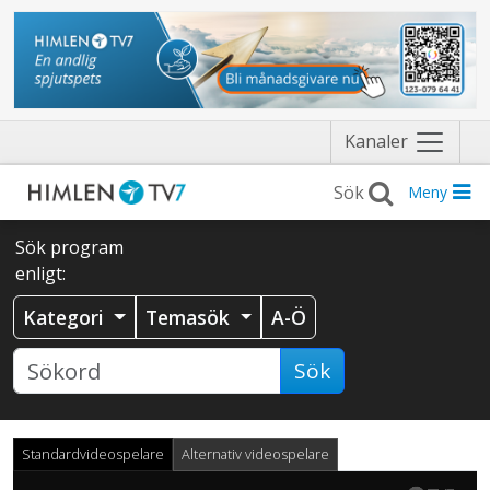
Näytä
Kanaler
valikko
Meny
Sök program
enligt:
Kategori
Temasök
A-Ö
Sök
Standardvideospelare
Alternativ videospelare