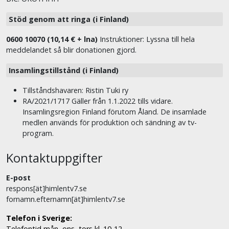
Stöd genom att ringa (i Finland)
0600 10070 (10,14 € + lna)
Instruktioner: Lyssna till hela
meddelandet så blir donationen gjord.
Insamlingstillstånd (i Finland)
Tillståndshavaren: Ristin Tuki ry
RA/2021/1717 Gäller från 1.1.2022 tills vidare.
Insamlingsregion Finland förutom Åland. De insamlade
medlen används för produktion och sändning av tv-
program.
Kontaktuppgifter
E-post
respons[ät]himlentv7.se
fornamn.efternamn[ät]himlentv7.se
Telefon i Sverige:
Telefontid mån, ons, tors kl. 10-12