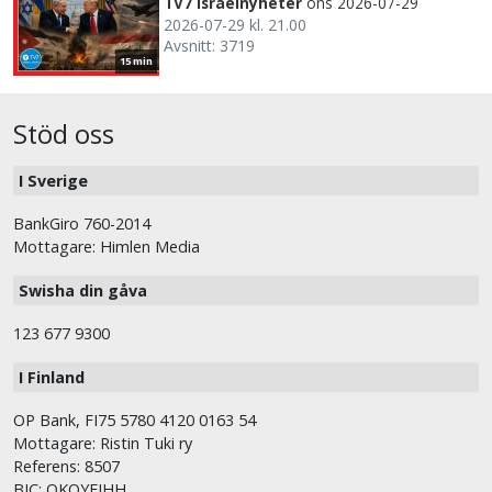
TV7 Israelnyheter
ons 2026-07-29
2026-07-29 kl. 21.00
Avsnitt: 3719
15 min
Stöd oss
I Sverige
BankGiro 760-2014
Mottagare: Himlen Media
Swisha din gåva
123 677 9300
I Finland
OP Bank, FI75 5780 4120 0163 54
Mottagare: Ristin Tuki ry
Referens: 8507
BIC: OKOYFIHH