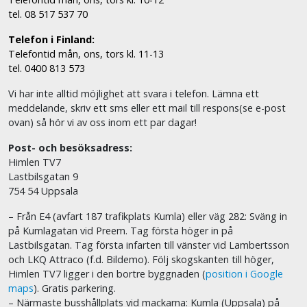
tel. 08 517 537 70
Telefon i Finland:
Telefontid mån, ons, tors kl. 11-13
tel. 0400 813 573
Vi har inte alltid möjlighet att svara i telefon. Lämna ett
meddelande, skriv ett sms eller ett mail till respons(se e-post
ovan) så hör vi av oss inom ett par dagar!
Post- och besöksadress:
Himlen TV7
Lastbilsgatan 9
754 54 Uppsala
– Från E4 (avfart 187 trafikplats Kumla) eller väg 282: Sväng in
på Kumlagatan vid Preem. Tag första höger in på
Lastbilsgatan. Tag första infarten till vänster vid Lambertsson
och LKQ Attraco (f.d. Bildemo). Följ skogskanten till höger,
Himlen TV7 ligger i den bortre byggnaden (
position i Google
maps
). Gratis parkering.
– Närmaste busshållplats vid mackarna: Kumla (Uppsala) på