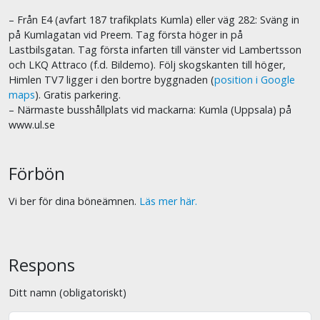
– Från E4 (avfart 187 trafikplats Kumla) eller väg 282: Sväng in
på Kumlagatan vid Preem. Tag första höger in på
Lastbilsgatan. Tag första infarten till vänster vid Lambertsson
och LKQ Attraco (f.d. Bildemo). Följ skogskanten till höger,
Himlen TV7 ligger i den bortre byggnaden (
position i Google
maps
). Gratis parkering.
– Närmaste busshållplats vid mackarna: Kumla (Uppsala) på
www.ul.se
Förbön
Vi ber för dina böneämnen.
Läs mer här.
Respons
Ditt namn (obligatoriskt)