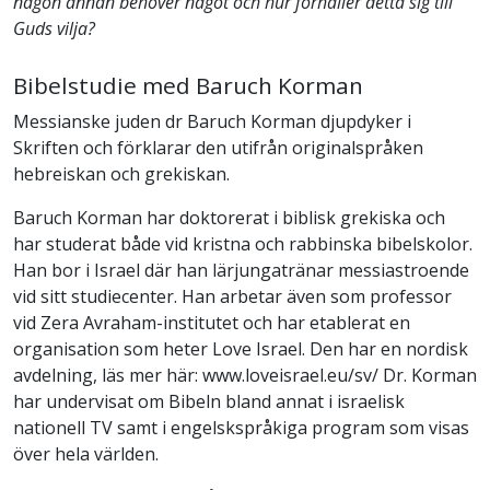
någon annan behöver något och hur förhåller detta sig till
Guds vilja?
Bibelstudie med Baruch Korman
Messianske juden dr Baruch Korman djupdyker i
Skriften och förklarar den utifrån originalspråken
hebreiskan och grekiskan.
Baruch Korman har doktorerat i biblisk grekiska och
har studerat både vid kristna och rabbinska bibelskolor.
Han bor i Israel där han lärjungatränar messiastroende
vid sitt studiecenter. Han arbetar även som professor
vid Zera Avraham-institutet och har etablerat en
organisation som heter Love Israel. Den har en nordisk
avdelning, läs mer här: www.loveisrael.eu/sv/ Dr. Korman
har undervisat om Bibeln bland annat i israelisk
nationell TV samt i engelskspråkiga program som visas
över hela världen.