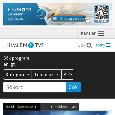
Näytä
Kanaler
valikko
Meny
Sök program
enligt:
Kategori
Temasök
A-Ö
Sök
Standardvideospelare
Alternativ videospelare