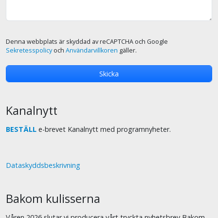
Denna webbplats är skyddad av reCAPTCHA och Google
Sekretesspolicy
och
Användarvillkoren
gäller.
Kanalnytt
BESTÄLL
e-brevet Kanalnytt med programnyheter.
Dataskyddsbeskrivning
Bakom kulisserna
Våren 2026 slutar vi producera vårt tryckta nyhetsbrev Bakom