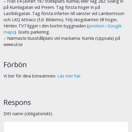
– Från E4 (avfart 187 trafikplats Kumla) eller väg 282: Sväng in
på Kumlagatan vid Preem. Tag första höger in på
Lastbilsgatan. Tag första infarten till vänster vid Lambertsson
och LKQ Attraco (f.d. Bildemo). Följ skogskanten till höger,
Himlen TV7 ligger i den bortre byggnaden (
position i Google
maps
). Gratis parkering.
– Närmaste busshållplats vid mackarna: Kumla (Uppsala) på
www.ul.se
Förbön
Vi ber för dina böneämnen.
Läs mer här.
Respons
Ditt namn (obligatoriskt)