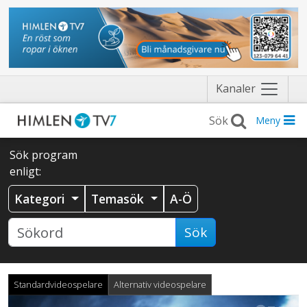
Näytä
Kanaler
valikko
Meny
Sök program
enligt:
Kategori
Temasök
A-Ö
Sök
Standardvideospelare
Alternativ videospelare