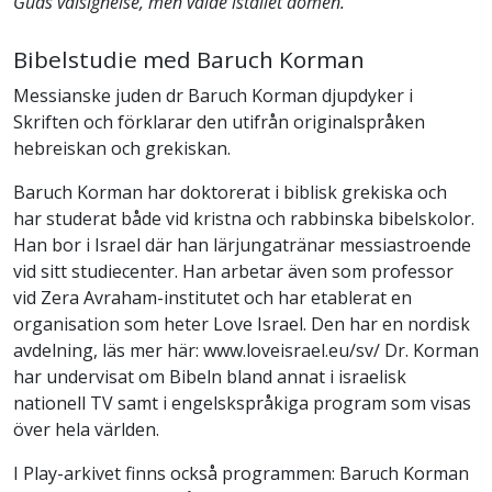
Guds välsignelse, men valde istället domen.
Bibelstudie med Baruch Korman
Messianske juden dr Baruch Korman djupdyker i
Skriften och förklarar den utifrån originalspråken
hebreiskan och grekiskan.
Baruch Korman har doktorerat i biblisk grekiska och
har studerat både vid kristna och rabbinska bibelskolor.
Han bor i Israel där han lärjungatränar messiastroende
vid sitt studiecenter. Han arbetar även som professor
vid Zera Avraham-institutet och har etablerat en
organisation som heter Love Israel. Den har en nordisk
avdelning, läs mer här: www.loveisrael.eu/sv/ Dr. Korman
har undervisat om Bibeln bland annat i israelisk
nationell TV samt i engelskspråkiga program som visas
över hela världen.
I Play-arkivet finns också programmen: Baruch Korman