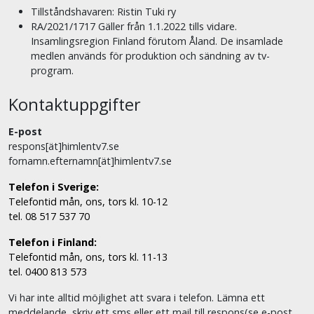
Tillståndshavaren: Ristin Tuki ry
RA/2021/1717 Gäller från 1.1.2022 tills vidare.
Insamlingsregion Finland förutom Åland. De insamlade
medlen används för produktion och sändning av tv-
program.
Kontaktuppgifter
E-post
respons[ät]himlentv7.se
fornamn.efternamn[ät]himlentv7.se
Telefon i Sverige:
Telefontid mån, ons, tors kl. 10-12
tel. 08 517 537 70
Telefon i Finland:
Telefontid mån, ons, tors kl. 11-13
tel. 0400 813 573
Vi har inte alltid möjlighet att svara i telefon. Lämna ett
meddelande, skriv ett sms eller ett mail till respons(se e-post