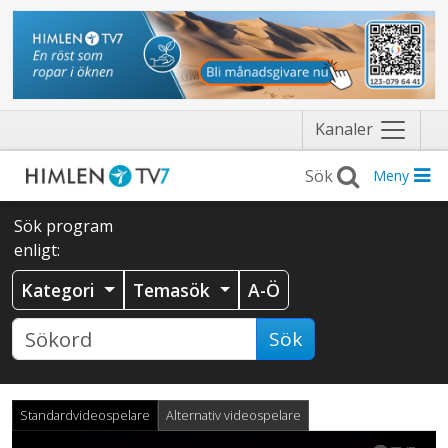
Näytä
Kanaler
valikko
Meny
Sök program
enligt:
Kategori
Temasök
A-Ö
Sök
Standardvideospelare
Alternativ videospelare