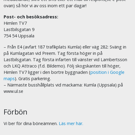
ovan) så hör vi av oss inom ett par dagar!
Post- och besöksadress:
Himlen TV7
Lastbilsgatan 9
754 54 Uppsala
– Från E4 (avfart 187 trafikplats Kumla) eller väg 282: Sväng in
på Kumlagatan vid Preem. Tag första höger in på
Lastbilsgatan. Tag första infarten till vänster vid Lambertsson
och LKQ Attraco (f.d. Bildemo). Följ skogskanten till höger,
Himlen TV7 ligger i den bortre byggnaden (
position i Google
maps
). Gratis parkering.
– Närmaste busshållplats vid mackarna: Kumla (Uppsala) på
www.ul.se
Förbön
Vi ber för dina böneämnen.
Läs mer här.