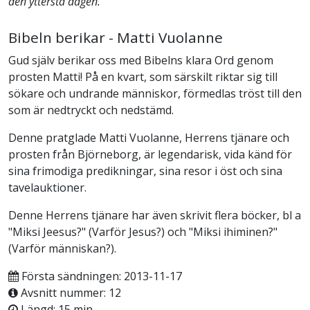
den yttersta dagen.
Bibeln berikar - Matti Vuolanne
Gud själv berikar oss med Bibelns klara Ord genom
prosten Matti! På en kvart, som särskilt riktar sig till
sökare och undrande människor, förmedlas tröst till den
som är nedtryckt och nedstämd.
Denne pratglade Matti Vuolanne, Herrens tjänare och
prosten från Björneborg, är legendarisk, vida känd för
sina frimodiga predikningar, sina resor i öst och sina
tavelauktioner.
Denne Herrens tjänare har även skrivit flera böcker, bl a
"Miksi Jeesus?" (Varför Jesus?) och "Miksi ihiminen?"
(Varför människan?).
Första sändningen: 2013-11-17
Avsnitt nummer: 12
Längd: 15 min