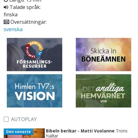
Talade språk:
finska
Översättningar:
svenska
AUTOPLAY
Bibeln berikar - Matti Vuolanne
Trons
Den senaste
hjältar