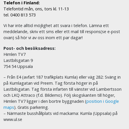
Telefon i Finland:
Telefontid mån, ons, tors kl. 11-13
tel. 0400 813 573
Vi har inte alltid möjlighet att svara i telefon. Lämna ett
meddelande, skriv ett sms eller ett mail till respons(se e-post
ovan) så hör vi av oss inom ett par dagar!
Post- och besöksadress:
Himlen TV7
Lastbilsgatan 9
754 54 Uppsala
– Från E4 (avfart 187 trafikplats Kumla) eller väg 282: Sväng in
på Kumlagatan vid Preem. Tag första höger in på
Lastbilsgatan. Tag första infarten till vänster vid Lambertsson
och LKQ Attraco (f.d. Bildemo). Följ skogskanten till höger,
Himlen TV7 ligger i den bortre byggnaden (
position i Google
maps
). Gratis parkering.
– Närmaste busshållplats vid mackarna: Kumla (Uppsala) på
www.ul.se