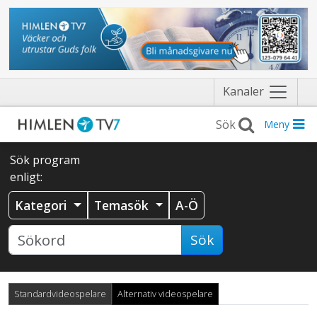
Näytä
Kanaler
valikko
Meny
Sök program
enligt:
Kategori
Temasök
A-Ö
Sök
Standardvideospelare
Alternativ videospelare