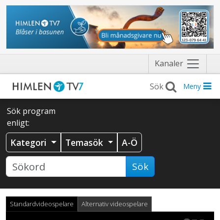
Näytä
Kanaler
valikko
Meny
Sök program
enligt:
Kategori
Temasök
A-Ö
Sök
Standardvideospelare
Alternativ videospelare