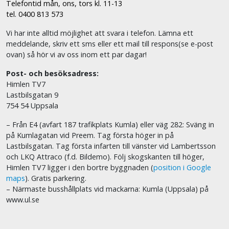
Telefontid mån, ons, tors kl. 11-13
tel. 0400 813 573
Vi har inte alltid möjlighet att svara i telefon. Lämna ett
meddelande, skriv ett sms eller ett mail till respons(se e-post
ovan) så hör vi av oss inom ett par dagar!
Post- och besöksadress:
Himlen TV7
Lastbilsgatan 9
754 54 Uppsala
– Från E4 (avfart 187 trafikplats Kumla) eller väg 282: Sväng in
på Kumlagatan vid Preem. Tag första höger in på
Lastbilsgatan. Tag första infarten till vänster vid Lambertsson
och LKQ Attraco (f.d. Bildemo). Följ skogskanten till höger,
Himlen TV7 ligger i den bortre byggnaden (
position i Google
maps
). Gratis parkering.
– Närmaste busshållplats vid mackarna: Kumla (Uppsala) på
www.ul.se