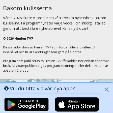
Bakom kulisserna
Våren 2026 slutar vi producera vårt tryckta nyhetsbrev Bakom
kulisserna. Få programnyheter varje vecka i din inkorg i stället
genom att beställa e-nyhetsbrevet Kanalnytt ovan!
© 2026 Himlen TV7
Dessa sidor drivs av Himlen TV7 som förbehåller sig rätten till
innehållet och till alla ändringar som görs på sidorna.
Program som publiceras av Himlen TV7 får laddas ner enbart för privat
bruk. All vidarepublicering av program, textningar eller delar av dem är
absolut förbjuden.
Vill du titta via vår nya app?
Alla tungor ska bekänna att Jesus Kristus
är Herren, Gud Fadern till ära. (Fil 2:11)