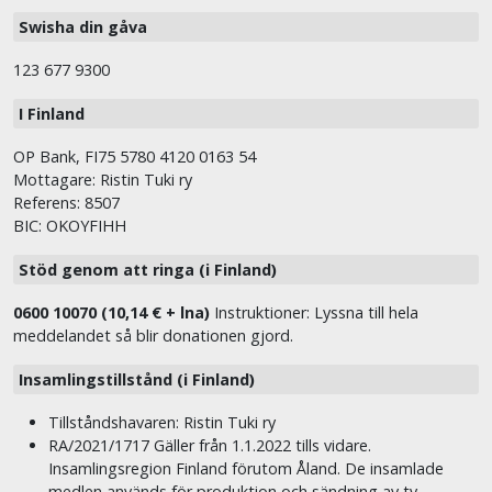
Swisha din gåva
123 677 9300
I Finland
OP Bank, FI75 5780 4120 0163 54
Mottagare: Ristin Tuki ry
Referens: 8507
BIC: OKOYFIHH
Stöd genom att ringa (i Finland)
0600 10070 (10,14 € + lna)
Instruktioner: Lyssna till hela
meddelandet så blir donationen gjord.
Insamlingstillstånd (i Finland)
Tillståndshavaren: Ristin Tuki ry
RA/2021/1717 Gäller från 1.1.2022 tills vidare.
Insamlingsregion Finland förutom Åland. De insamlade
medlen används för produktion och sändning av tv-