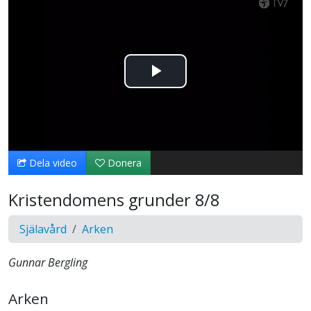
Spela
upp
video
Dela video
Donera
Kristendomens grunder 8/8
Själavård
Arken
Gunnar Bergling
Arken