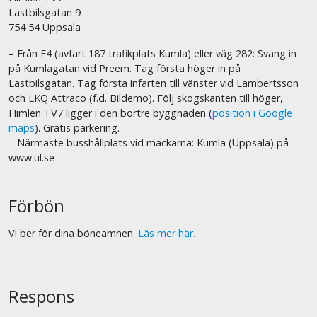
Lastbilsgatan 9
754 54 Uppsala
– Från E4 (avfart 187 trafikplats Kumla) eller väg 282: Sväng in
på Kumlagatan vid Preem. Tag första höger in på
Lastbilsgatan. Tag första infarten till vänster vid Lambertsson
och LKQ Attraco (f.d. Bildemo). Följ skogskanten till höger,
Himlen TV7 ligger i den bortre byggnaden (
position i Google
maps
). Gratis parkering.
– Närmaste busshållplats vid mackarna: Kumla (Uppsala) på
www.ul.se
Förbön
Vi ber för dina böneämnen.
Läs mer här.
Respons