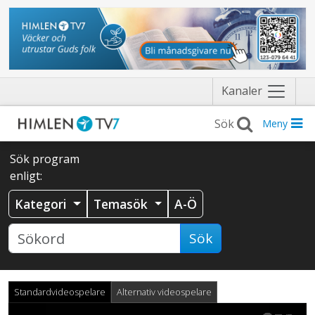
Näytä
Kanaler
valikko
Meny
Sök program
enligt:
Kategori
Temasök
A-Ö
Sök
Standardvideospelare
Alternativ videospelare