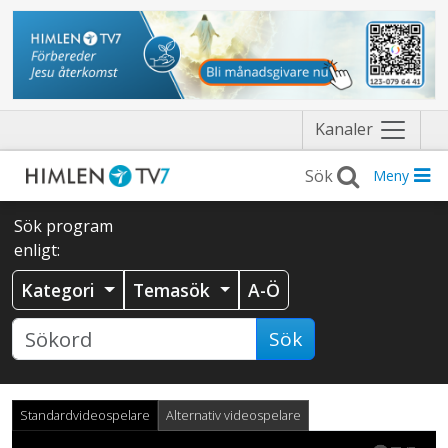
Näytä
Kanaler
valikko
Meny
Sök program
enligt:
Kategori
Temasök
A-Ö
Sök
Standardvideospelare
Alternativ videospelare