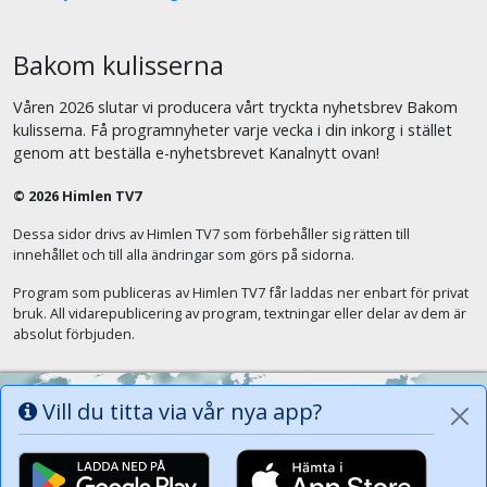
Bakom kulisserna
Våren 2026 slutar vi producera vårt tryckta nyhetsbrev Bakom
kulisserna. Få programnyheter varje vecka i din inkorg i stället
genom att beställa e-nyhetsbrevet Kanalnytt ovan!
© 2026 Himlen TV7
Dessa sidor drivs av Himlen TV7 som förbehåller sig rätten till
innehållet och till alla ändringar som görs på sidorna.
Program som publiceras av Himlen TV7 får laddas ner enbart för privat
bruk. All vidarepublicering av program, textningar eller delar av dem är
absolut förbjuden.
Vill du titta via vår nya app?
Alla tungor ska bekänna att Jesus Kristus
är Herren, Gud Fadern till ära. (Fil 2:11)