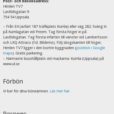
Post- och besöksadress:
Himlen TV7
Lastbilsgatan 9
754 54 Uppsala
– Från E4 (avfart 187 trafikplats Kumla) eller väg 282: Sväng in
på Kumlagatan vid Preem. Tag första höger in på
Lastbilsgatan. Tag första infarten till vänster vid Lambertsson
och LKQ Attraco (f.d. Bildemo). Följ skogskanten till höger,
Himlen TV7 ligger i den bortre byggnaden (
position i Google
maps
). Gratis parkering.
– Närmaste busshållplats vid mackarna: Kumla (Uppsala) på
www.ul.se
Förbön
Vi ber för dina böneämnen.
Läs mer här.
Respons