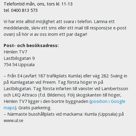
Telefontid mån, ons, tors kl. 11-13
tel. 0400 813 573
Vi har inte alltid möjlighet att svara i telefon. Lämna ett
meddelande, skriv ett sms eller ett mail till respons(se e-post
ovan) så hör vi av oss inom ett par dagar!
Post- och besöksadress:
Himlen TV7
Lastbilsgatan 9
754 54 Uppsala
– Från E4 (avfart 187 trafikplats Kumla) eller väg 282: Sväng in
på Kumlagatan vid Preem. Tag första höger in på
Lastbilsgatan. Tag första infarten till vänster vid Lambertsson
och LKQ Attraco (f.d. Bildemo). Följ skogskanten till höger,
Himlen TV7 ligger i den bortre byggnaden (
position i Google
maps
). Gratis parkering.
– Närmaste busshållplats vid mackarna: Kumla (Uppsala) på
www.ul.se