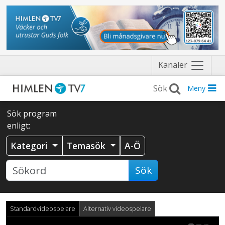
Näytä
Kanaler
valikko
Meny
Sök program
enligt:
Kategori
Temasök
A-Ö
Sök
Standardvideospelare
Alternativ videospelare