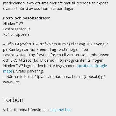
meddelande, skriv ett sms eller ett mail till respons(se e-post
ovan) så hör vi av oss inom ett par dagar!
Post- och besöksadress:
Himlen TV7
Lastbilsgatan 9
754 54 Uppsala
– Från E4 (avfart 187 trafikplats Kumla) eller väg 282: Sväng in
på Kumlagatan vid Preem. Tag första höger in på
Lastbilsgatan. Tag första infarten till vänster vid Lambertsson
och LKQ Attraco (f.d. Bildemo). Följ skogskanten till höger,
Himlen TV7 ligger i den bortre byggnaden (
position i Google
maps
). Gratis parkering.
– Närmaste busshållplats vid mackarna: Kumla (Uppsala) på
www.ul.se
Förbön
Vi ber för dina böneämnen.
Läs mer här.