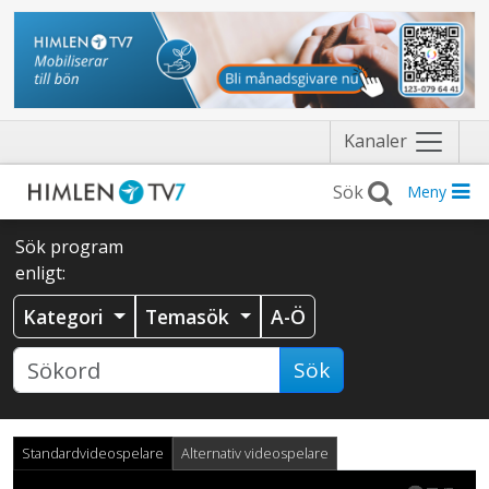
Näytä
Kanaler
valikko
Meny
Sök program
enligt:
Kategori
Temasök
A-Ö
Sök
Standardvideospelare
Alternativ videospelare