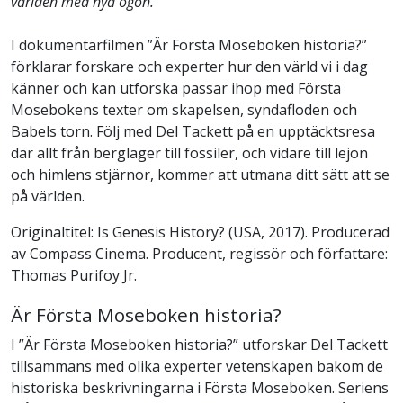
världen med nya ögon.
I dokumentärfilmen ”Är Första Moseboken historia?”
förklarar forskare och experter hur den värld vi i dag
känner och kan utforska passar ihop med Första
Mosebokens texter om skapelsen, syndafloden och
Babels torn. Följ med Del Tackett på en upptäcktsresa
där allt från berglager till fossiler, och vidare till lejon
och himlens stjärnor, kommer att utmana ditt sätt att se
på världen.
Originaltitel: Is Genesis History? (USA, 2017). Producerad
av Compass Cinema. Producent, regissör och författare:
Thomas Purifoy Jr.
Är Första Moseboken historia?
I ”Är Första Moseboken historia?” utforskar Del Tackett
tillsammans med olika experter vetenskapen bakom de
historiska beskrivningarna i Första Moseboken. Seriens