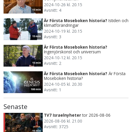
2024-10-26 kl. 20.15
Avsnitt: 4
15 min
Är Första Moseboken historia?
Istiden och
klimatförändringar
2024-10-19 kl. 20.15
Avsnitt: 3
15 min
Är Första Moseboken historia?
Ingenjörskonst och universum
2024-10-12 kl. 20.15
Avsnitt: 2
15 min
Är Första Moseboken historia?
Är Första
Moseboken historia?
2024-10-05 kl. 20.30
Avsnitt: 1
100 min
Senaste
TV7 Israelnyheter
tor 2026-08-06
2026-08-06 kl. 21.00
Avsnitt: 3725
15 min