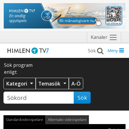
Näytä
Kanaler
valikko
Meny
Sök program
enligt:
Kategori
Temasök
A-Ö
Sök
Standardvideospelare
Alternativ videospelare