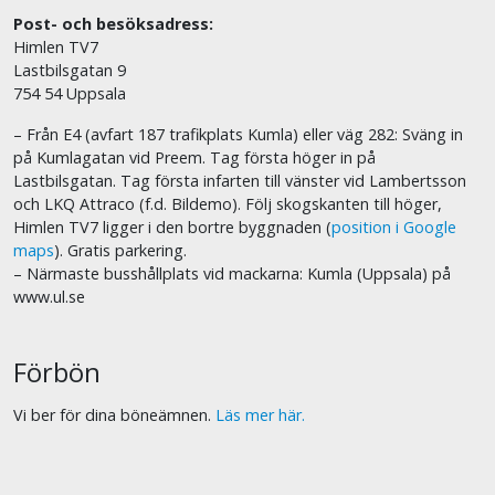
Post- och besöksadress:
Himlen TV7
Lastbilsgatan 9
754 54 Uppsala
– Från E4 (avfart 187 trafikplats Kumla) eller väg 282: Sväng in
på Kumlagatan vid Preem. Tag första höger in på
Lastbilsgatan. Tag första infarten till vänster vid Lambertsson
och LKQ Attraco (f.d. Bildemo). Följ skogskanten till höger,
Himlen TV7 ligger i den bortre byggnaden (
position i Google
maps
). Gratis parkering.
– Närmaste busshållplats vid mackarna: Kumla (Uppsala) på
www.ul.se
Förbön
Vi ber för dina böneämnen.
Läs mer här.