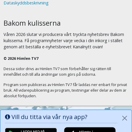
Dataskyddsbeskrivning
Bakom kulisserna
Våren 2026 slutar vi producera vårt tryckta nyhetsbrev Bakom
kulisserna. Få programnyheter varje vecka i din inkorg i stället
genom att beställa e-nyhetsbrevet Kanalnytt ovan!
© 2026 Himlen TV7
Dessa sidor drivs av Himlen TV7 som förbehåller sig rätten till
innehållet och till alla ändringar som görs på sidorna.
Program som publiceras av Himlen TV7 får laddas ner enbart för privat
bruk. All vidarepublicering av program, textningar eller delar av dem är
absolut förbjuden.
Vill du titta via vår nya app?
Alla tungor ska bekänna att Jesus Kristus
är Herren, Gud Fadern till ära. (Fil 2:11)