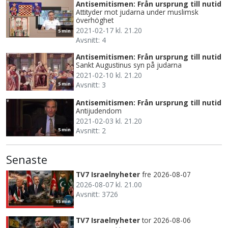
Antisemitismen: Från ursprung till nutid
Attityder mot judarna under muslimsk
överhöghet
2021-02-17 kl. 21.20
5 min
Avsnitt: 4
Antisemitismen: Från ursprung till nutid
Sankt Augustinus syn på judarna
2021-02-10 kl. 21.20
Avsnitt: 3
5 min
Antisemitismen: Från ursprung till nutid
Antijudendom
2021-02-03 kl. 21.20
Avsnitt: 2
5 min
Senaste
TV7 Israelnyheter
fre 2026-08-07
2026-08-07 kl. 21.00
Avsnitt: 3726
15 min
TV7 Israelnyheter
tor 2026-08-06