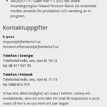
RA/2021/1717 Gäller från 1.1.2022 tills vidare.
Insamlingsregion Finland förutom Åland. De insamlade
medlen används för produktion och sändning av tv-
program.
Kontaktuppgifter
E-post
respons[ät]himlentv7.se
fornamn.efternamn[ät]himlentv7.se
Telefon i Sverige:
Telefontid mån, ons, tors kl. 10-12
tel. 08 517 537 70
Telefon i Finland:
Telefontid mån, ons, tors kl. 11-13
tel. 0400 813 573
Vi har inte alltid möjlighet att svara i telefon. Lämna ett
meddelande, skriv ett sms eller ett mail till respons(se e-post
ovan) så hör vi av oss inom ett par dagar!