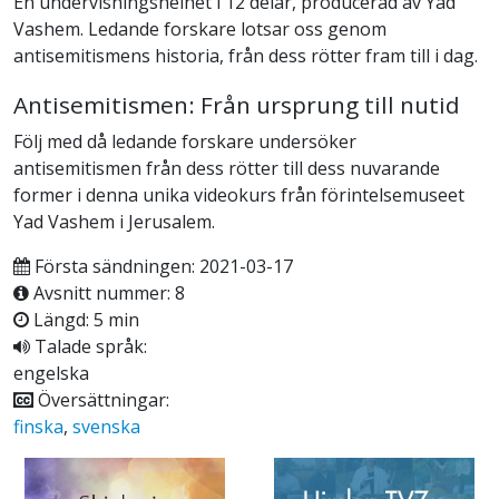
En undervisningshelhet i 12 delar, producerad av Yad
Vashem. Ledande forskare lotsar oss genom
antisemitismens historia, från dess rötter fram till i dag.
Antisemitismen: Från ursprung till nutid
Följ med då ledande forskare undersöker
antisemitismen från dess rötter till dess nuvarande
former i denna unika videokurs från förintelsemuseet
Yad Vashem i Jerusalem.
Första sändningen: 2021-03-17
Avsnitt nummer: 8
Längd: 5 min
Talade språk:
engelska
Översättningar:
finska
,
svenska