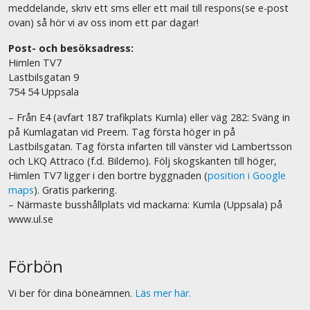
meddelande, skriv ett sms eller ett mail till respons(se e-post
ovan) så hör vi av oss inom ett par dagar!
Post- och besöksadress:
Himlen TV7
Lastbilsgatan 9
754 54 Uppsala
– Från E4 (avfart 187 trafikplats Kumla) eller väg 282: Sväng in
på Kumlagatan vid Preem. Tag första höger in på
Lastbilsgatan. Tag första infarten till vänster vid Lambertsson
och LKQ Attraco (f.d. Bildemo). Följ skogskanten till höger,
Himlen TV7 ligger i den bortre byggnaden (
position i Google
maps
). Gratis parkering.
– Närmaste busshållplats vid mackarna: Kumla (Uppsala) på
www.ul.se
Förbön
Vi ber för dina böneämnen.
Läs mer här.