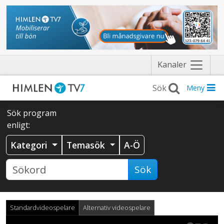
Näytä
Kanaler
valikko
Meny
Sök program
enligt:
Kategori
Temasök
A-Ö
Sök
Standardvideospelare
Alternativ videospelare