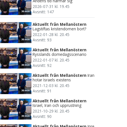
Ändens tid närmar sig
2026-07-31 kl. 19.45
Avsnitt: 147
30 min
Aktuellt från Mellanöstern
Lagstiftas kristendomen bort?
2022-01-28 kl. 20.45
Avsnitt: 93
30 min
Aktuellt från Mellanöstern
Rysslands domedagsscenario
2022-01-07 kl. 20.45
Avsnitt: 92
30 min
Aktuellt från Mellanöstern
Iran
hotar Israels existens
2021-12-03 kl. 20.45
Avsnitt: 91
30 min
Aktuellt från Mellanöstern
Israel, Iran och upprustning
2021-10-29 kl. 20.45
Avsnitt: 90
30 min
Aktuellt från Mellanöstern
Inre