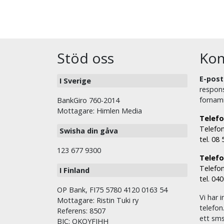
Stöd oss
Kon
E-post
I Sverige
respons
fornam
BankGiro 760-2014
Mottagare: Himlen Media
Telefo
Telefon
Swisha din gåva
tel. 08
123 677 9300
Telefon
Telefon
I Finland
tel. 04
OP Bank, FI75 5780 4120 0163 54
Vi har i
Mottagare: Ristin Tuki ry
telefon
Referens: 8507
ett sms 
BIC: OKOYFIHH