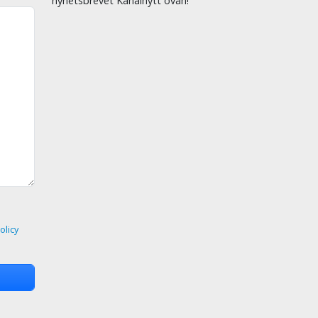
nyhetsbrevet Kanalnytt ovan!
olicy