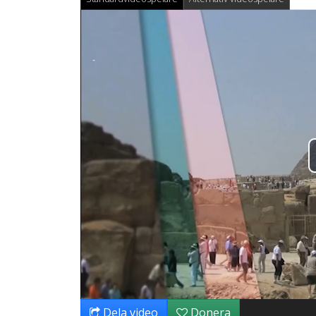
Dela video
Donera