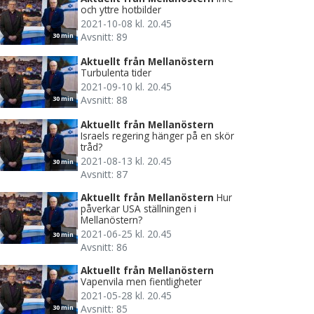
och yttre hotbilder
2021-10-08 kl. 20.45
Avsnitt: 89
30 min
Aktuellt från Mellanöstern
Turbulenta tider
2021-09-10 kl. 20.45
Avsnitt: 88
30 min
Aktuellt från Mellanöstern
Israels regering hänger på en skör
tråd?
2021-08-13 kl. 20.45
30 min
Avsnitt: 87
Aktuellt från Mellanöstern
Hur
påverkar USA ställningen i
Mellanöstern?
2021-06-25 kl. 20.45
30 min
Avsnitt: 86
Aktuellt från Mellanöstern
Vapenvila men fientligheter
2021-05-28 kl. 20.45
Avsnitt: 85
30 min