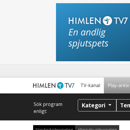
TV-kanal
Play-arkiv
Sök program
Kategori
Te
enligt:
Standardvideospelare
Alternativ videospelare