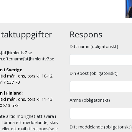
taktuppgifter
Respons
Ditt namn (obligatoriskt)
[ät]himlentv7.se
n.efternamn[ät]himlentv7.se
n i Sverige:
Din epost (obligatoriskt)
tid mån, ons, tors kl. 10-12
 517 537 70
 i Finland:
tid mån, ons, tors kl. 11-13
Ämne (obligatoriskt)
00 813 573
nte alltid möjlighet att svara i
. Lämna ett meddelande, skriv
Ditt meddelande (obligatoriskt)
eller ett mail till respons(se e-