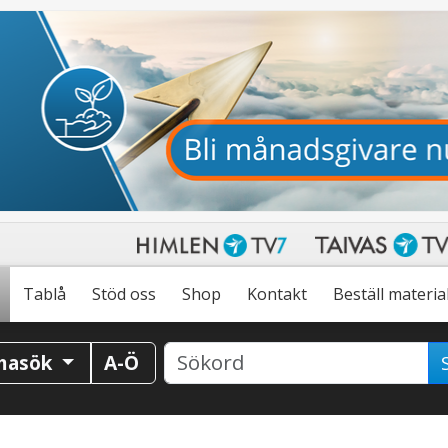
Tablå
Stöd oss
Shop
Kontakt
Beställ materia
masök
A-Ö