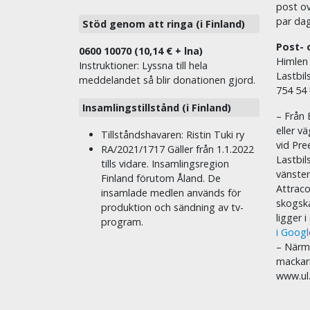
post ov
par dag
Stöd genom att ringa (i Finland)
Post- 
0600 10070 (10,14 € + lna)
Himlen
Instruktioner: Lyssna till hela
Lastbil
meddelandet så blir donationen gjord.
754 54
Insamlingstillstånd (i Finland)
– Från 
eller v
Tillståndshavaren: Ristin Tuki ry
vid Pre
RA/2021/1717 Gäller från 1.1.2022
Lastbil
tills vidare. Insamlingsregion
vänste
Finland förutom Åland. De
Attraco
insamlade medlen används för
skogska
produktion och sändning av tv-
ligger 
program.
i Goog
– Närma
mackar
www.ul