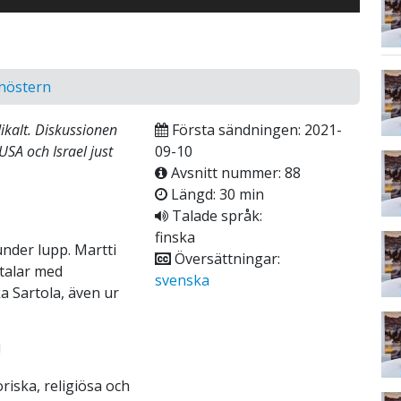
anöstern
dikalt. Diskussionen
Första sändningen: 2021-
USA och Israel just
09-10
Avsnitt nummer: 88
Längd: 30 min
Talade språk:
finska
under lupp. Martti
Översättningar:
talar med
svenska
 Sartola, även ur
!
oriska, religiösa och