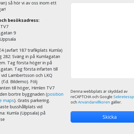
an) så hör vi av oss inom ett
ar!
och besöksadress:
 TV7
sgatan 9
 Uppsala
E4 (avfart 187 trafikplats Kumla)
äg 282: Sväng in på Kumlagatan
em. Tag första höger in på
sgatan. Tag första infarten till
r vid Lambertsson och LKQ
 (f.d. Bildemo). Följ
nten till höger, Himlen TV7
Denna webbplats är skyddad av
i den bortre byggnaden (
position
reCAPTCHA och Google
Sekretessp
le maps
). Gratis parkering.
och
Användarvillkoren
gäller.
ste busshållplats vid
na: Kumla (Uppsala) på
.se