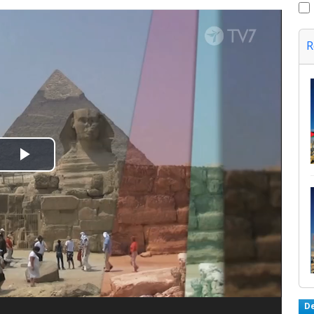
R
Spela
upp
video
D