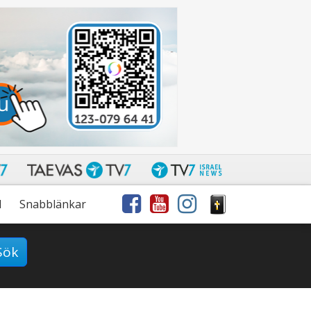
l
Snabblänkar
Sök