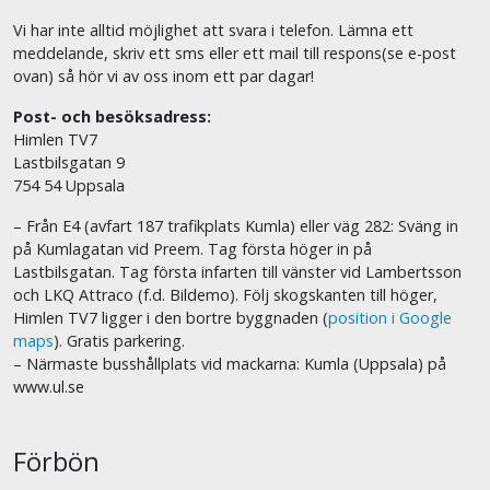
Vi har inte alltid möjlighet att svara i telefon. Lämna ett
meddelande, skriv ett sms eller ett mail till respons(se e-post
ovan) så hör vi av oss inom ett par dagar!
Post- och besöksadress:
Himlen TV7
Lastbilsgatan 9
754 54 Uppsala
– Från E4 (avfart 187 trafikplats Kumla) eller väg 282: Sväng in
på Kumlagatan vid Preem. Tag första höger in på
Lastbilsgatan. Tag första infarten till vänster vid Lambertsson
och LKQ Attraco (f.d. Bildemo). Följ skogskanten till höger,
Himlen TV7 ligger i den bortre byggnaden (
position i Google
maps
). Gratis parkering.
– Närmaste busshållplats vid mackarna: Kumla (Uppsala) på
www.ul.se
Förbön