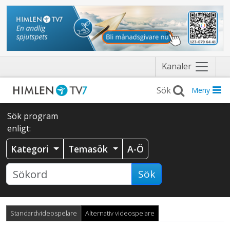
Näytä
Kanaler
valikko
Meny
Sök program
enligt:
Kategori
Temasök
A-Ö
Sök
Standardvideospelare
Alternativ videospelare