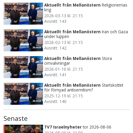
Aktuellt från Mellanöstern
Religionernas
krig
2026-03-13 kl. 21.15
Avsnitt: 143
30 min
Aktuellt från Mellanöstern
Iran och Gaza
under luppen
2026-02-13 kl. 21.15
Avsnitt: 142
30 min
Aktuellt från Mellanöstern
Stora
omvälvningar
2026-01-16 kl. 21.15
Avsnitt: 141
30 min
Aktuellt från Mellanöstern
Startskottet
för förnyad antisemitism?
2025-12-19 kl. 21.15
Avsnitt: 140
30 min
Senaste
TV7 Israelnyheter
tor 2026-08-06
2026-08-06 kl. 21.00