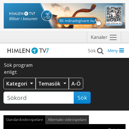
Näytä
Kanaler
valikko
Meny
Sök program
enligt:
Kategori
Temasök
A-Ö
Sök
Standardvideospelare
Alternativ videospelare