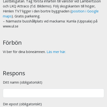
Lastbilsgatan. Tag första infarten till vänster vid Lambertsson
och LKQ Attraco (f.d. Bildemo). Följ skogskanten till höger,
Himlen TV7 ligger i den bortre byggnaden (
position i Google
maps
). Gratis parkering.
– Närmaste busshållplats vid mackarna: Kumla (Uppsala) på
www.ul.se
Förbön
Vi ber för dina böneämnen.
Läs mer här.
Respons
Ditt namn (obligatoriskt)
Din epost (obligatoriskt)