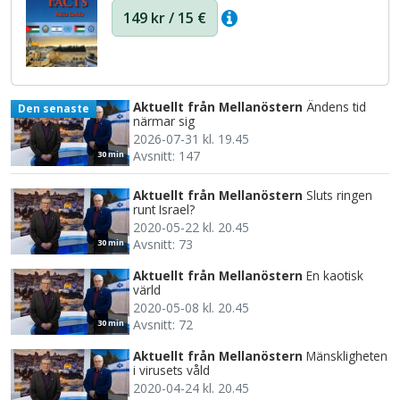
149 kr / 15 €
Aktuellt från Mellanöstern
Ändens tid
Den senaste
närmar sig
2026-07-31 kl. 19.45
Avsnitt: 147
30 min
Aktuellt från Mellanöstern
Sluts ringen
runt Israel?
2020-05-22 kl. 20.45
Avsnitt: 73
30 min
Aktuellt från Mellanöstern
En kaotisk
värld
2020-05-08 kl. 20.45
Avsnitt: 72
30 min
Aktuellt från Mellanöstern
Mänskligheten
i virusets våld
2020-04-24 kl. 20.45