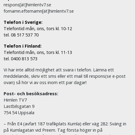
respons[ät]himlentv7.se
fornamn.efternamn[ät]himlentv7.se
Telefon i Sverige:
Telefontid mån, ons, tors kl. 10-12
tel. 08 517 537 70
Telefon i Finland:
Telefontid mån, ons, tors kl. 11-13
tel. 0400 813 573
Vi har inte alltid möjlighet att svara i telefon. Lämna ett
meddelande, skriv ett sms eller ett mail till respons(se e-post
ovan) så hör vi av oss inom ett par dagar!
Post- och besöksadress:
Himlen TV7
Lastbilsgatan 9
754 54 Uppsala
– Från E4 (avfart 187 trafikplats Kumla) eller väg 282: Sväng in
på Kumlagatan vid Preem. Tag första höger in på