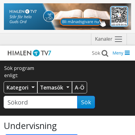
Näytä
Kanaler
valikko
Meny
Sök program
enligt:
Kategori
Temasök
A-Ö
Sök
Undervisning