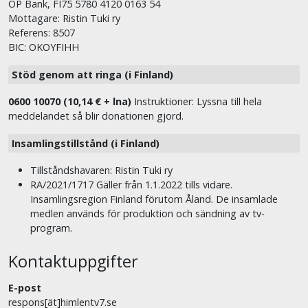
OP Bank, FI75 5780 4120 0163 54
Mottagare: Ristin Tuki ry
Referens: 8507
BIC: OKOYFIHH
Stöd genom att ringa (i Finland)
0600 10070 (10,14 € + lna)
Instruktioner: Lyssna till hela
meddelandet så blir donationen gjord.
Insamlingstillstånd (i Finland)
Tillståndshavaren: Ristin Tuki ry
RA/2021/1717 Gäller från 1.1.2022 tills vidare.
Insamlingsregion Finland förutom Åland. De insamlade
medlen används för produktion och sändning av tv-
program.
Kontaktuppgifter
E-post
respons[ät]himlentv7.se