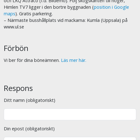
och LKQ Attraco (f.d. Bildemo). Följ skogskanten till höger,
Himlen TV7 ligger i den bortre byggnaden (
position i Google
maps
). Gratis parkering.
– Närmaste busshållplats vid mackarna: Kumla (Uppsala) på
www.ul.se
Förbön
Vi ber för dina böneämnen.
Läs mer här.
Respons
Ditt namn (obligatoriskt)
Din epost (obligatoriskt)