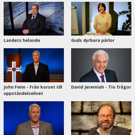
Landets helande
Guds dyrbara pärlor
John Fenn - Från korset till
David Jeremiah - Tio frågor
uppståndelselivet