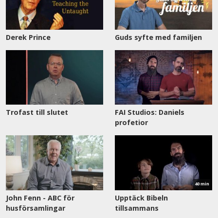
Derek Prince
Guds syfte med familjen
Trofast till slutet
FAI Studios: Daniels
profetior
Se
nu
40 min
John Fenn - ABC för
Upptäck Bibeln
husförsamlingar
tillsammans