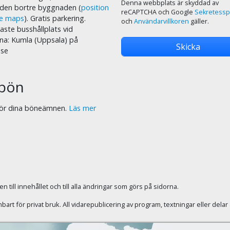
Denna webbplats är skyddad av
i den bortre byggnaden (
position
reCAPTCHA och Google
Sekretessp
le maps
). Gratis parkering.
och
Användarvillkoren
gäller.
ste busshållplats vid
na: Kumla (Uppsala) på
.se
bön
 för dina böneämnen.
Läs mer
 till innehållet och till alla ändringar som görs på sidorna.
rt för privat bruk. All vidarepublicering av program, textningar eller dela