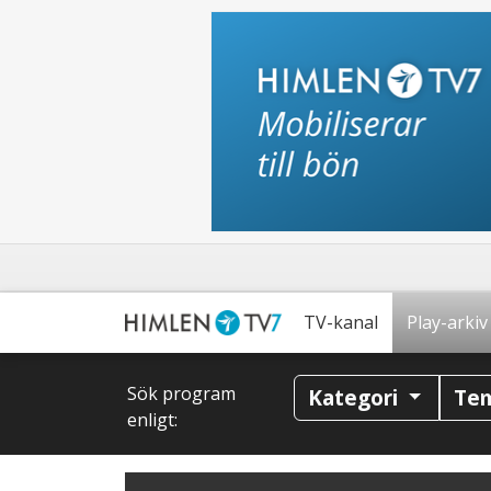
TV-kanal
Play-arkiv
Sök program
Kategori
Te
enligt: