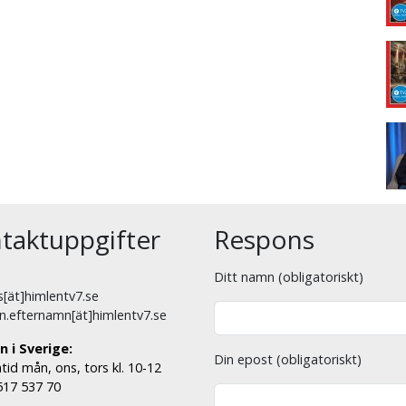
taktuppgifter
Respons
Ditt namn (obligatoriskt)
[ät]himlentv7.se
n.efternamn[ät]himlentv7.se
n i Sverige:
Din epost (obligatoriskt)
tid mån, ons, tors kl. 10-12
 517 537 70