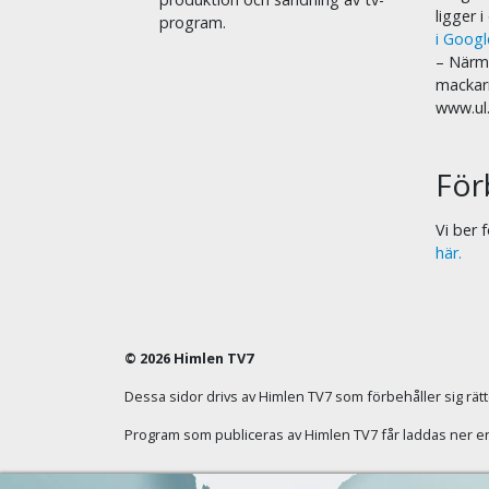
ligger 
program.
i Goog
– Närma
mackar
www.ul
För
Vi ber
här.
© 2026 Himlen TV7
Dessa sidor drivs av Himlen TV7 som förbehåller sig rätten
Program som publiceras av Himlen TV7 får laddas ner enba