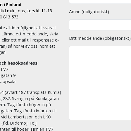
 i Finland:
tid mån, ons, tors kl. 11-13
Ämne (obligatoriskt)
00 813 573
nte alltid möjlighet att svara i
. Lämna ett meddelande, skriv
Ditt meddelande (obligatoriskt)
eller ett mail till respons(se e-
an) så hör vi av oss inom ett
ar!
och besöksadress:
 TV7
sgatan 9
 Uppsala
E4 (avfart 187 trafikplats Kumla)
äg 282: Sväng in på Kumlagatan
em. Tag första höger in på
sgatan. Tag första infarten till
r vid Lambertsson och LKQ
 (f.d. Bildemo). Följ
nten till höger, Himlen TV7