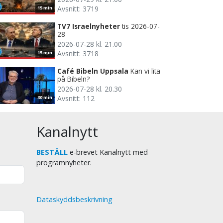
Avsnitt: 3719
15 min
TV7 Israelnyheter
tis 2026-07-
28
2026-07-28 kl. 21.00
Avsnitt: 3718
15 min
Café Bibeln Uppsala
Kan vi lita
på Bibeln?
2026-07-28 kl. 20.30
Avsnitt: 112
30 min
Kanalnytt
BESTÄLL
e-brevet Kanalnytt med
programnyheter.
Dataskyddsbeskrivning