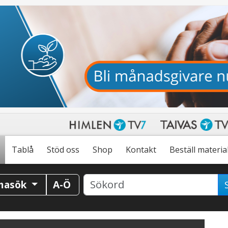
Tablå
Stöd oss
Shop
Kontakt
Beställ materia
masök
A-Ö