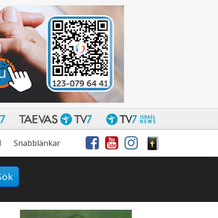
l
Snabblänkar
Sök