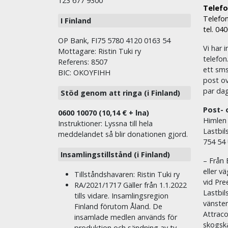
123 677 9300
Telefon
Telefon
I Finland
tel. 04
OP Bank, FI75 5780 4120 0163 54
Vi har i
Mottagare: Ristin Tuki ry
telefon
Referens: 8507
ett sms 
BIC: OKOYFIHH
post ov
par dag
Stöd genom att ringa (i Finland)
Post- 
0600 10070 (10,14 € + lna)
Himlen
Instruktioner: Lyssna till hela
Lastbil
meddelandet så blir donationen gjord.
754 54
Insamlingstillstånd (i Finland)
– Från 
eller v
Tillståndshavaren: Ristin Tuki ry
vid Pre
RA/2021/1717 Gäller från 1.1.2022
Lastbil
tills vidare. Insamlingsregion
vänste
Finland förutom Åland. De
Attraco
insamlade medlen används för
skogska
produktion och sändning av tv-