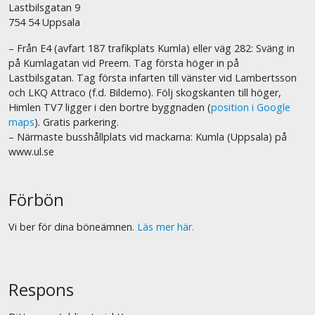
Lastbilsgatan 9
754 54 Uppsala
– Från E4 (avfart 187 trafikplats Kumla) eller väg 282: Sväng in
på Kumlagatan vid Preem. Tag första höger in på
Lastbilsgatan. Tag första infarten till vänster vid Lambertsson
och LKQ Attraco (f.d. Bildemo). Följ skogskanten till höger,
Himlen TV7 ligger i den bortre byggnaden (
position i Google
maps
). Gratis parkering.
– Närmaste busshållplats vid mackarna: Kumla (Uppsala) på
www.ul.se
Förbön
Vi ber för dina böneämnen.
Läs mer här.
Respons