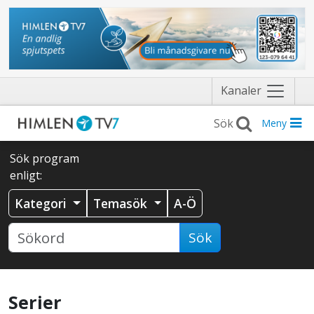
Näytä
Kanaler
valikko
Meny
Sök program
enligt:
Kategori
Temasök
A-Ö
Sök
Serier