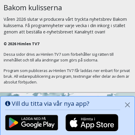
Bakom kulisserna
Våren 2026 slutar vi producera vårt tryckta nyhetsbrev Bakom
kulisserna. Få programnyheter varje vecka i din inkorg i stället
genom att beställa e-nyhetsbrevet Kanalnytt ovan!
© 2026 Himlen TV7
Dessa sidor drivs av Himlen TV7 som förbehåller sig rätten till
innehållet och till alla ändringar som görs på sidorna.
Program som publiceras av Himlen TV7 får laddas ner enbart för privat
bruk. All vidarepublicering av program, textningar eller delar av dem är
absolut förbjuden.
Vill du titta via vår nya app?
Alla tungor ska bekänna att Jesus Kristus
är Herren, Gud Fadern till ära. (Fil 2:11)