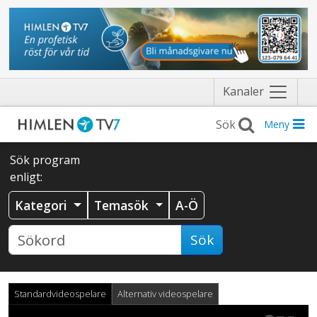
Näytä
Kanaler
valikko
Meny
Sök program
enligt:
Kategori
Temasök
A-Ö
Sök
Standardvideospelare
Alternativ videospelare