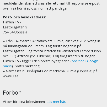
meddelande, skriv ett sms eller ett mail till respons(se e-post
ovan) så hör vi av oss inom ett par dagar!
Post- och besöksadress:
Himlen TV7
Lastbilsgatan 9
754 54 Uppsala
– Från E4 (avfart 187 trafikplats Kumla) eller väg 282: Sväng in
på Kumlagatan vid Preem. Tag första höger in på
Lastbilsgatan. Tag första infarten till vänster vid Lambertsson
och LKQ Attraco (f.d. Bildemo). Följ skogskanten till höger,
Himlen TV7 ligger i den bortre byggnaden (
position i Google
maps
). Gratis parkering.
– Närmaste busshållplats vid mackarna: Kumla (Uppsala) på
www.ul.se
Förbön
Vi ber för dina böneämnen.
Läs mer här.