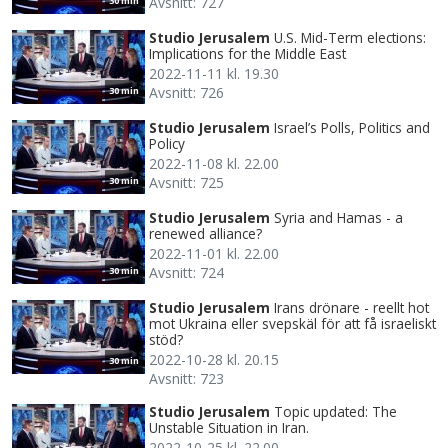
Avsnitt: 727
30 min
Studio Jerusalem
U.S. Mid-Term elections:
Implications for the Middle East
2022-11-11 kl. 19.30
Avsnitt: 726
30 min
Studio Jerusalem
Israel’s Polls, Politics and
Policy
2022-11-08 kl. 22.00
Avsnitt: 725
30 min
Studio Jerusalem
Syria and Hamas - a
renewed alliance?
2022-11-01 kl. 22.00
Avsnitt: 724
30 min
Studio Jerusalem
Irans drönare - reellt hot
mot Ukraina eller svepskäl för att få israeliskt
stöd?
2022-10-28 kl. 20.15
30 min
Avsnitt: 723
Studio Jerusalem
Topic updated: The
Unstable Situation in Iran.
2022-10-25 kl. 22.00