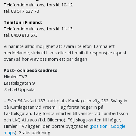
Telefontid mån, ons, tors kl. 10-12
tel. 08 517 537 70
Telefon i Finland:
Telefontid mån, ons, tors kl. 11-13
tel. 0400 813 573
Vi har inte alltid möjlighet att svara i telefon. Lämna ett
meddelande, skriv ett sms eller ett mail till respons(se e-post
ovan) så hör vi av oss inom ett par dagar!
Post- och besöksadress:
Himlen TV7
Lastbilsgatan 9
754 54 Uppsala
– Från E4 (avfart 187 trafikplats Kumla) eller väg 282: Sväng in
på Kumlagatan vid Preem. Tag första höger in på
Lastbilsgatan. Tag första infarten till vänster vid Lambertsson
och LKQ Attraco (f.d. Bildemo). Följ skogskanten till höger,
Himlen TV7 ligger i den bortre byggnaden (
position i Google
maps
). Gratis parkering.