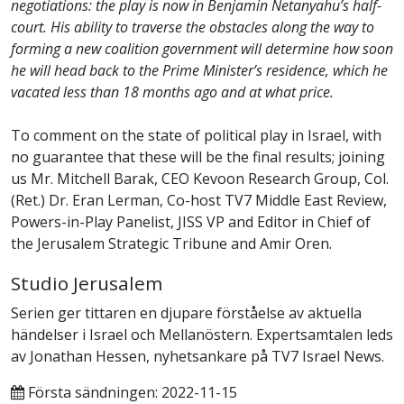
negotiations: the play is now in Benjamin Netanyahu’s half-
court. His ability to traverse the obstacles along the way to
forming a new coalition government will determine how soon
he will head back to the Prime Minister’s residence, which he
vacated less than 18 months ago and at what price.
To comment on the state of political play in Israel, with
no guarantee that these will be the final results; joining
us Mr. Mitchell Barak, CEO Kevoon Research Group, Col.
(Ret.) Dr. Eran Lerman, Co-host TV7 Middle East Review,
Powers-in-Play Panelist, JISS VP and Editor in Chief of
the Jerusalem Strategic Tribune and Amir Oren.
Studio Jerusalem
Serien ger tittaren en djupare förståelse av aktuella
händelser i Israel och Mellanöstern. Expertsamtalen leds
av Jonathan Hessen, nyhetsankare på TV7 Israel News.
Första sändningen: 2022-11-15