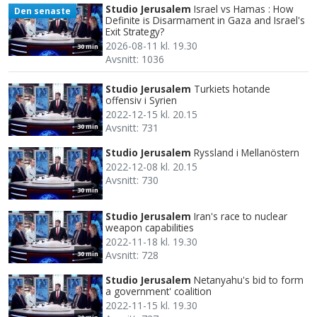
Studio Jerusalem
Israel vs Hamas : How
Den senaste
Definite is Disarmament in Gaza and Israel's
Exit Strategy?
2026-08-11 kl. 19.30
30 min
Avsnitt: 1036
Studio Jerusalem
Turkiets hotande
offensiv i Syrien
2022-12-15 kl. 20.15
Avsnitt: 731
30 min
Studio Jerusalem
Ryssland i Mellanöstern
2022-12-08 kl. 20.15
Avsnitt: 730
30 min
Studio Jerusalem
Iran's race to nuclear
weapon capabilities
2022-11-18 kl. 19.30
Avsnitt: 728
30 min
Studio Jerusalem
Netanyahu's bid to form
a government' coalition
2022-11-15 kl. 19.30