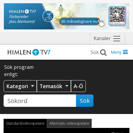
Näytä
Kanaler
valikko
Meny
Sök program
enligt:
Kategori
Temasök
A-Ö
Sök
Standardvideospelare
Alternativ videospelare