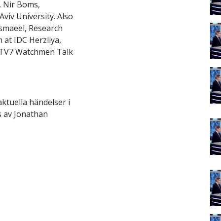
. Nir Boms,
viv University. Also
Essmaeel, Research
 at IDC Herzliya,
f TV7 Watchmen Talk
aktuella händelser i
s av Jonathan