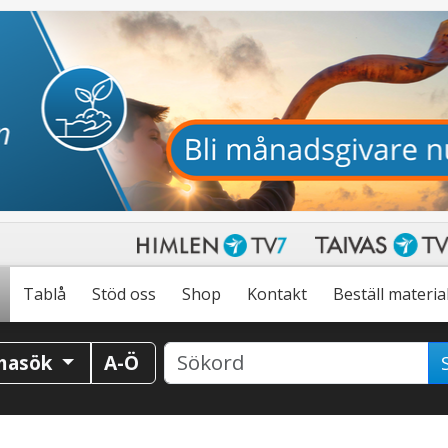
Tablå
Stöd oss
Shop
Kontakt
Beställ materia
masök
A-Ö