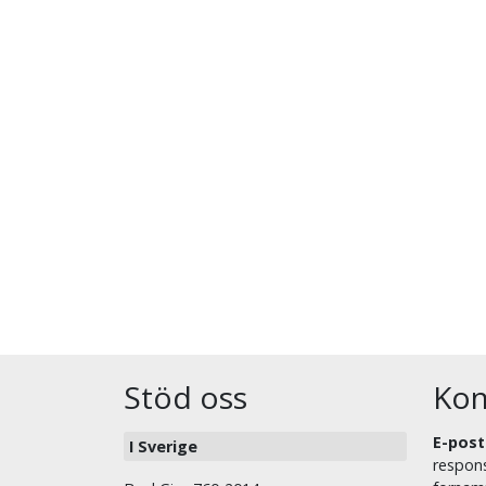
Stöd oss
Kon
E-post
I Sverige
respons