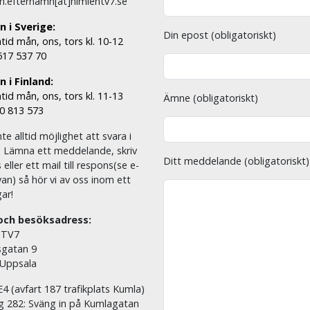
n.efternamn[ät]himlentv7.se
n i Sverige:
Din epost (obligatoriskt)
tid mån, ons, tors kl. 10-12
 517 537 70
 i Finland:
tid mån, ons, tors kl. 11-13
Ämne (obligatoriskt)
00 813 573
nte alltid möjlighet att svara i
. Lämna ett meddelande, skriv
Ditt meddelande (obligatoriskt)
eller ett mail till respons(se e-
an) så hör vi av oss inom ett
ar!
och besöksadress:
 TV7
sgatan 9
 Uppsala
E4 (avfart 187 trafikplats Kumla)
äg 282: Sväng in på Kumlagatan