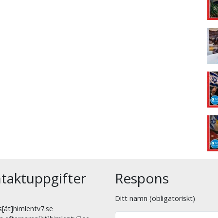
taktuppgifter
Respons
Ditt namn (obligatoriskt)
[ät]himlentv7.se