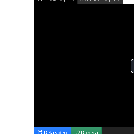
Dela video
Donera