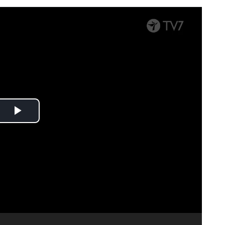
Spela
upp
video