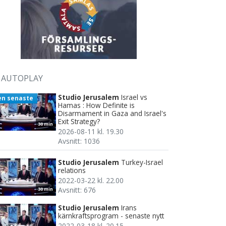
AUTOPLAY
Studio Jerusalem
Israel vs
en senaste
Hamas : How Definite is
Disarmament in Gaza and Israel's
Exit Strategy?
30 min
2026-08-11 kl. 19.30
Avsnitt: 1036
Studio Jerusalem
Turkey-Israel
relations
2022-03-22 kl. 22.00
Avsnitt: 676
30 min
Studio Jerusalem
Irans
kärnkraftsprogram - senaste nytt
2022-03-18 kl. 20.15