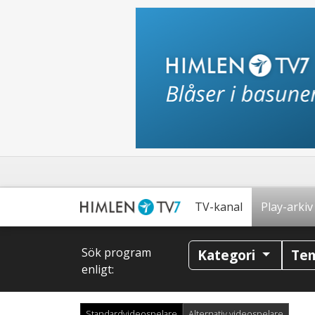
TV-kanal
Play-arkiv
Sök program
Kategori
Te
enligt:
Standardvideospelare
Alternativ videospelare