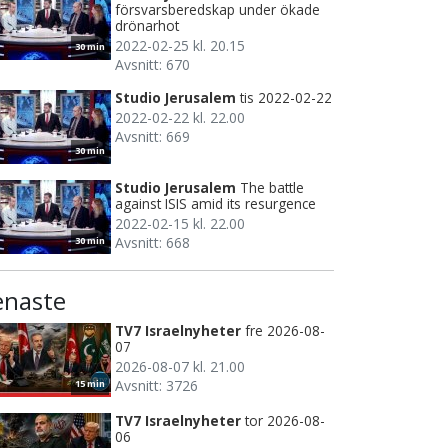
försvarsberedskap under ökade
drönarhot
2022-02-25 kl. 20.15
30 min
Avsnitt: 670
Studio Jerusalem
tis 2022-02-22
2022-02-22 kl. 22.00
Avsnitt: 669
30 min
Studio Jerusalem
The battle
against ISIS amid its resurgence
2022-02-15 kl. 22.00
Avsnitt: 668
30 min
enaste
TV7 Israelnyheter
fre 2026-08-
07
2026-08-07 kl. 21.00
Avsnitt: 3726
15 min
TV7 Israelnyheter
tor 2026-08-
06