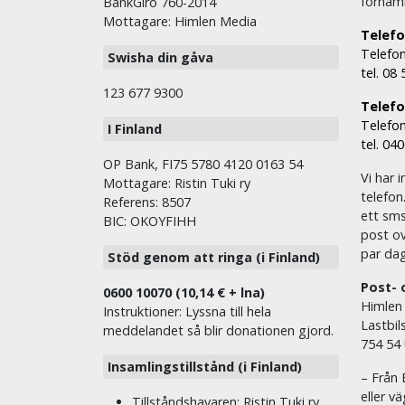
fornam
BankGiro 760-2014
Mottagare: Himlen Media
Telefo
Telefon
Swisha din gåva
tel. 08
123 677 9300
Telefon
Telefon
I Finland
tel. 04
OP Bank, FI75 5780 4120 0163 54
Vi har i
Mottagare: Ristin Tuki ry
telefon
Referens: 8507
ett sms 
BIC: OKOYFIHH
post ov
par dag
Stöd genom att ringa (i Finland)
Post- 
0600 10070 (10,14 € + lna)
Himlen
Instruktioner: Lyssna till hela
Lastbil
meddelandet så blir donationen gjord.
754 54
Insamlingstillstånd (i Finland)
– Från 
eller v
Tillståndshavaren: Ristin Tuki ry