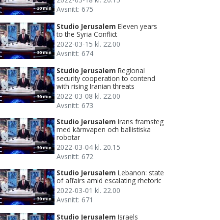
Avsnitt: 675
30 min
Studio Jerusalem
Eleven years
to the Syria Conflict
2022-03-15 kl. 22.00
Avsnitt: 674
30 min
Studio Jerusalem
Regional
security cooperation to contend
with rising Iranian threats
2022-03-08 kl. 22.00
30 min
Avsnitt: 673
Studio Jerusalem
Irans framsteg
med kärnvapen och ballistiska
robotar
2022-03-04 kl. 20.15
30 min
Avsnitt: 672
Studio Jerusalem
Lebanon: state
of affairs amid escalating rhetoric
2022-03-01 kl. 22.00
Avsnitt: 671
30 min
Studio Jerusalem
Israels