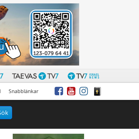
l
Snabblänkar
Sök