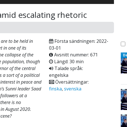
amid escalating rhetoric
are to be held in
Första sändningen: 2022-
 in one of its
03-01
he collapse of the
Avsnitt nummer: 671
D
e population, though
Längd: 30 min
rnor of the central
Talade språk:
a sort of a political
engelska
interest in peace and
Översättningar:
n’s Sunni leader Saad
finska
,
svenska
 followers at a
there is no
t in August 2020.
scene?