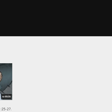
min
10
:25-27.