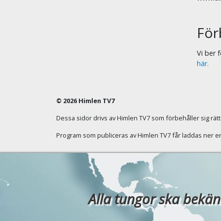
För
Vi ber
här.
© 2026 Himlen TV7
Dessa sidor drivs av Himlen TV7 som förbehåller sig rätten
Program som publiceras av Himlen TV7 får laddas ner enba
Alla tungor ska bekänn