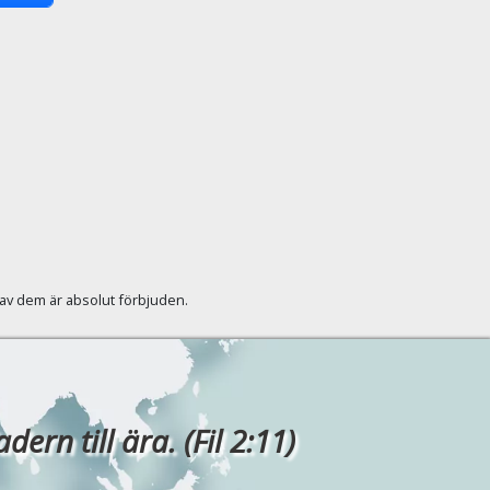
r av dem är absolut förbjuden.
rn till ära. (Fil 2:11)