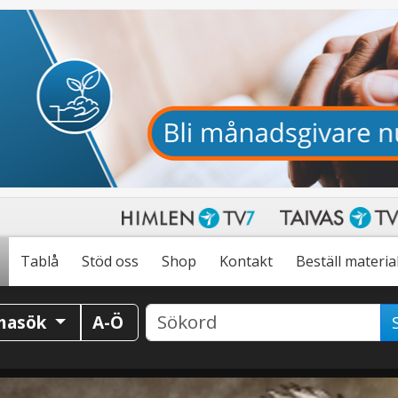
Tablå
Stöd oss
Shop
Kontakt
Beställ materia
masök
A-Ö