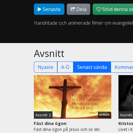
Senaste
Dela
Stöd denna se
Handritade och animerade filmer om evangeliet
Avsnitt
Nyaste
A-Ö
Senast sända
Komman
min
Avsnitt: 2
Avsnitt:
10
Fäst dina ögon
Kristus
Fäst dina ögon på Jesus och se din
Livet i 