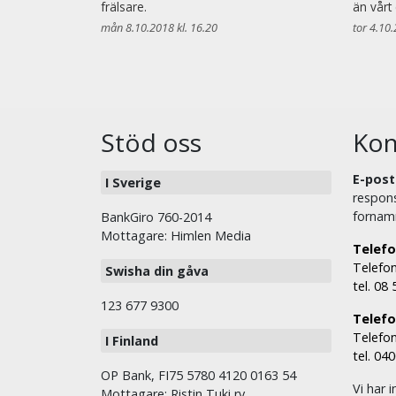
frälsare.
än vårt 
mån 8.10.2018 kl. 16.20
tor 4.10.
Stöd oss
Kon
E-post
I Sverige
respons
fornam
BankGiro 760-2014
Mottagare: Himlen Media
Telefo
Telefon
Swisha din gåva
tel. 08
123 677 9300
Telefon
Telefon
I Finland
tel. 04
OP Bank, FI75 5780 4120 0163 54
Vi har i
Mottagare: Ristin Tuki ry