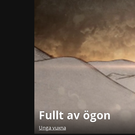
Fullt av ögon
Unga vuxna