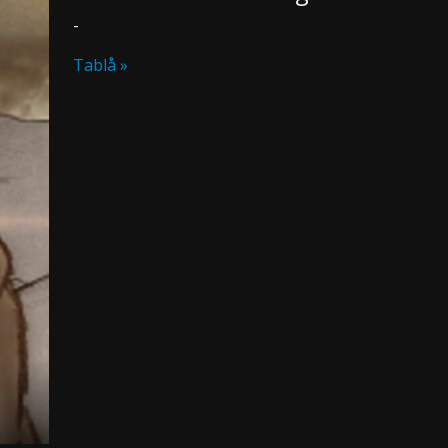
-
Tablå »