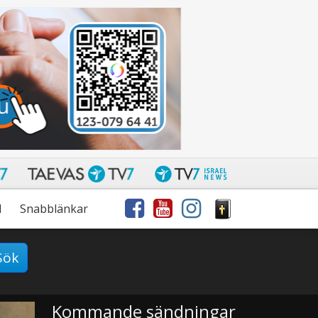
l
Snabblänkar
Sök
Kommande sändningar