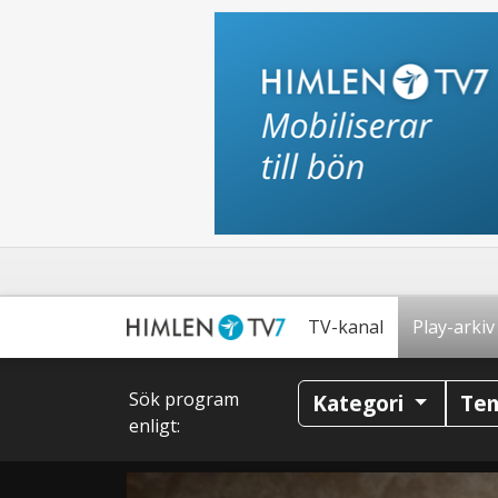
TV-kanal
Play-arkiv
Sök program
Kategori
Te
enligt: