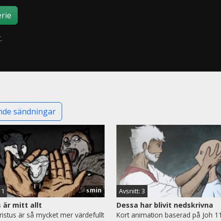
rie
.
de sändningar
min
 1
Avsnitt: 3
5
 är mitt allt
Dessa har blivit nedskrivna
Kristus är så mycket mer värdefullt
Kort animation baserad på Joh 11