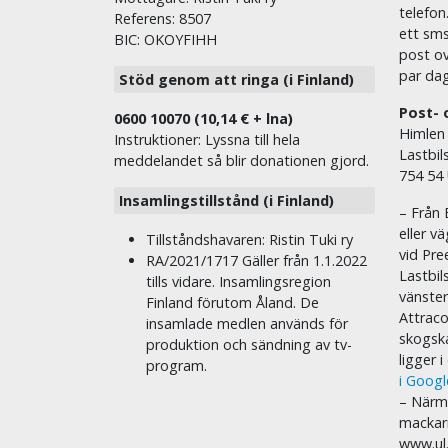
telefon
Referens: 8507
ett sms 
BIC: OKOYFIHH
post ov
par dag
Stöd genom att ringa (i Finland)
Post- 
0600 10070 (10,14 € + lna)
Himlen
Instruktioner: Lyssna till hela
Lastbil
meddelandet så blir donationen gjord.
754 54
Insamlingstillstånd (i Finland)
– Från 
eller v
Tillståndshavaren: Ristin Tuki ry
vid Pre
RA/2021/1717 Gäller från 1.1.2022
Lastbil
tills vidare. Insamlingsregion
vänste
Finland förutom Åland. De
Attraco
insamlade medlen används för
skogska
produktion och sändning av tv-
ligger 
program.
i Goog
– Närma
mackar
www.ul