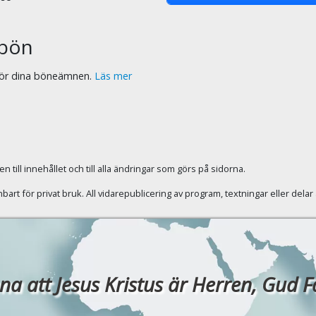
bön
 för dina böneämnen.
Läs mer
 till innehållet och till alla ändringar som görs på sidorna.
rt för privat bruk. All vidarepublicering av program, textningar eller dela
a att Jesus Kristus är Herren, Gud Fade