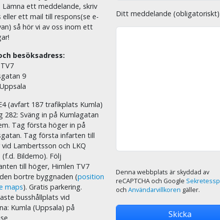
. Lämna ett meddelande, skriv
Ditt meddelande (obligatoriskt)
eller ett mail till respons(se e-
an) så hör vi av oss inom ett
ar!
och besöksadress:
 TV7
sgatan 9
 Uppsala
E4 (avfart 187 trafikplats Kumla)
äg 282: Sväng in på Kumlagatan
em. Tag första höger in på
sgatan. Tag första infarten till
r vid Lambertsson och LKQ
 (f.d. Bildemo). Följ
nten till höger, Himlen TV7
Denna webbplats är skyddad av
i den bortre byggnaden (
position
reCAPTCHA och Google
Sekretessp
le maps
). Gratis parkering.
och
Användarvillkoren
gäller.
ste busshållplats vid
na: Kumla (Uppsala) på
.se