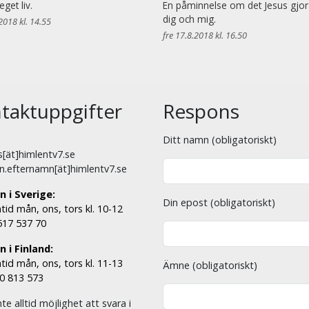
eget liv.
En påminnelse om det Jesus gjor
dig och mig.
2018 kl. 14.55
fre 17.8.2018 kl. 16.50
taktuppgifter
Respons
Ditt namn (obligatoriskt)
[ät]himlentv7.se
n.efternamn[ät]himlentv7.se
n i Sverige:
Din epost (obligatoriskt)
tid mån, ons, tors kl. 10-12
 517 537 70
 i Finland:
tid mån, ons, tors kl. 11-13
Ämne (obligatoriskt)
00 813 573
nte alltid möjlighet att svara i