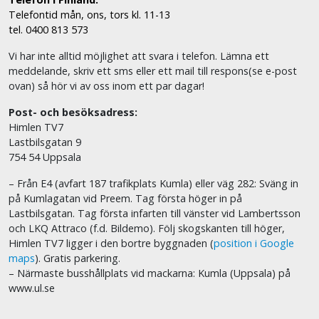
Telefontid mån, ons, tors kl. 11-13
tel. 0400 813 573
Vi har inte alltid möjlighet att svara i telefon. Lämna ett
meddelande, skriv ett sms eller ett mail till respons(se e-post
ovan) så hör vi av oss inom ett par dagar!
Post- och besöksadress:
Himlen TV7
Lastbilsgatan 9
754 54 Uppsala
– Från E4 (avfart 187 trafikplats Kumla) eller väg 282: Sväng in
på Kumlagatan vid Preem. Tag första höger in på
Lastbilsgatan. Tag första infarten till vänster vid Lambertsson
och LKQ Attraco (f.d. Bildemo). Följ skogskanten till höger,
Himlen TV7 ligger i den bortre byggnaden (
position i Google
maps
). Gratis parkering.
– Närmaste busshållplats vid mackarna: Kumla (Uppsala) på
www.ul.se