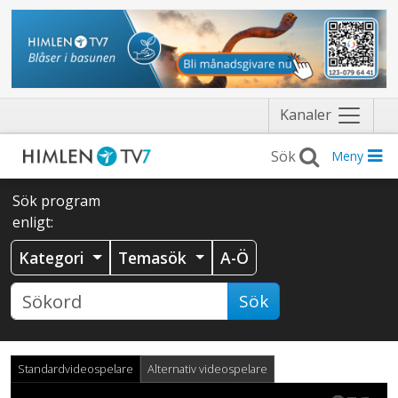
Näytä
Kanaler
valikko
Meny
Sök program
enligt:
Kategori
Temasök
A-Ö
Sök
Standardvideospelare
Alternativ videospelare