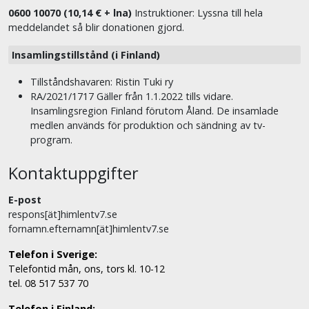
0600 10070 (10,14 € + lna)
Instruktioner: Lyssna till hela
meddelandet så blir donationen gjord.
Insamlingstillstånd (i Finland)
Tillståndshavaren: Ristin Tuki ry
RA/2021/1717 Gäller från 1.1.2022 tills vidare.
Insamlingsregion Finland förutom Åland. De insamlade
medlen används för produktion och sändning av tv-
program.
Kontaktuppgifter
E-post
respons[ät]himlentv7.se
fornamn.efternamn[ät]himlentv7.se
Telefon i Sverige:
Telefontid mån, ons, tors kl. 10-12
tel. 08 517 537 70
Telefon i Finland: