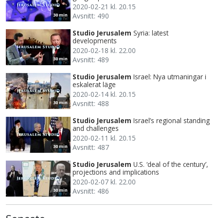
2020-02-21 kl. 20.15
Avsnitt: 490
30 min
Studio Jerusalem
Syria: latest
developments
2020-02-18 kl. 22.00
Avsnitt: 489
30 min
Studio Jerusalem
Israel: Nya utmaningar i
eskalerat läge
2020-02-14 kl. 20.15
Avsnitt: 488
30 min
Studio Jerusalem
Israel’s regional standing
and challenges
2020-02-11 kl. 20.15
Avsnitt: 487
30 min
Studio Jerusalem
U.S. ‘deal of the century’,
projections and implications
2020-02-07 kl. 22.00
Avsnitt: 486
30 min