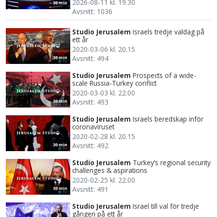
2026-08-11 kl. 19.30
30 min
Avsnitt: 1036
Studio Jerusalem
Israels tredje valdag på
ett år
2020-03-06 kl. 20.15
Avsnitt: 494
30 min
Studio Jerusalem
Prospects of a wide-
scale Russia-Turkey conflict
2020-03-03 kl. 22.00
Avsnitt: 493
30 min
Studio Jerusalem
Israels beredskap inför
coronaviruset
2020-02-28 kl. 20.15
Avsnitt: 492
30 min
Studio Jerusalem
Turkey’s regional security
challenges & aspirations
2020-02-25 kl. 22.00
Avsnitt: 491
30 min
Studio Jerusalem
Israel till val för tredje
gången på ett år