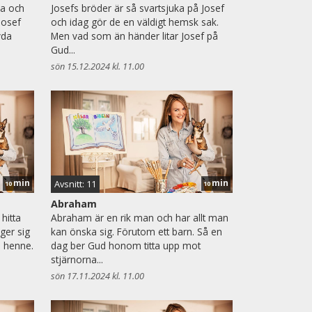
ka och
Josefs bröder är så svartsjuka på Josef
Josef
och idag gör de en väldigt hemsk sak.
yda
Men vad som än händer litar Josef på
Gud...
sön 15.12.2024 kl. 11.00
min
min
Avsnitt: 11
10
10
Abraham
 hitta
Abraham är en rik man och har allt man
ger sig
kan önska sig. Förutom ett barn. Så en
a henne.
dag ber Gud honom titta upp mot
stjärnorna...
sön 17.11.2024 kl. 11.00