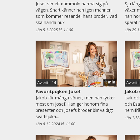
Josef ser ett dammoln närma sig på
Sju lån
vägen. Snart känner han igen männen
växer m
som kommer resande: hans bröder. Vad
han hör
ska hända nu?
sparat m
sön 5.1.2025 kl. 11.00
sön 29.1
min
Avsnitt: 14
Avsnitt:
10
Favoritpojken Josef
Jakob 
Jakob får många söner, men han tycker
Isak oc
mest om Josef. Han ger honom fina
och Es
presenter och Josefs bröder blir väldigt
hemifrå
svartsjuka...
sön 1.12
sön 8.12.2024 kl. 11.00