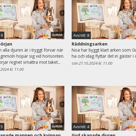
min
 9
Avsnitt: 8
10
början
Räddningsarken
alla djuren är i tryggt förvar när
Noa har byggt klart arken som Gu
egnmoln hopar sig vid horisonten.
ha och idag flyttar det in gäster i 
örjar regnet smattra mot taket...
sön 27.10.2024 kl. 11.00
.2024 kl. 11.00
min
 5
Avsnitt: 4
10
kapade mannen och kvinnan
Gud skapade djuren