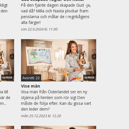
digt
På den fjärde dagen skapade Gud -ja,
 den
vad då? Milla och Nasta plockar fram
penslarna och målar de i regnbågens
alla färger!
sön 22.9.2024 kl. 11.00
min
min
Avsnitt: 22
10
10
Vise män
 till
Visa män från Österlandet ser en ny
när de
stjärna på himlen som rör sig! Den
n...
måste de följa efter. Kan du gissa vart
den leder dem?
mån 25.12.2023 kl. 12.20