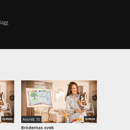
glägg
min
min
Avsnitt: 15
10
10
Brödernas svek