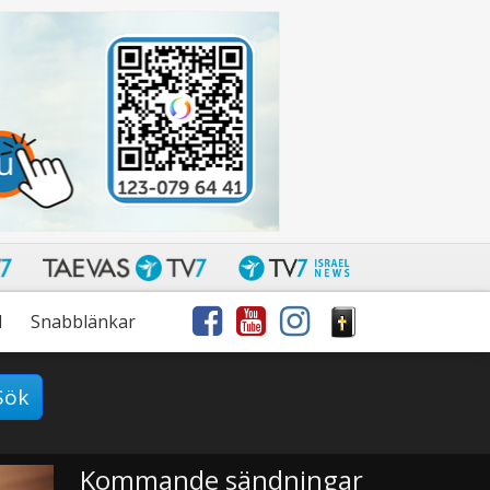
l
Snabblänkar
Sök
Kommande sändningar