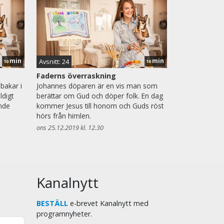
min
min
Avsnitt: 24
10
10
Faderns överraskning
bakar i
Johannes döparen är en vis man som
ldigt
berättar om Gud och döper folk. En dag
nde
kommer Jesus till honom och Guds röst
hörs från himlen.
ons 25.12.2019 kl. 12.30
Kanalnytt
BESTÄLL
e-brevet Kanalnytt med
programnyheter.