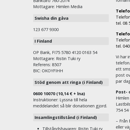
fornam
BankGiro 760-2014
Mottagare: Himlen Media
Telefo
Telefon
Swisha din gåva
tel. 08
123 677 9300
Telefon
Telefon
I Finland
tel. 04
OP Bank, FI75 5780 4120 0163 54
Vi har i
Mottagare: Ristin Tuki ry
telefon
Referens: 8507
ett sms 
BIC: OKOYFIHH
post ov
par dag
Stöd genom att ringa (i Finland)
Post- 
0600 10070 (10,14 € + lna)
Himlen
Instruktioner: Lyssna till hela
Lastbil
meddelandet så blir donationen gjord.
754 54
Insamlingstillstånd (i Finland)
– Från 
eller v
Tillståndshavaren: Ristin Tuki ry