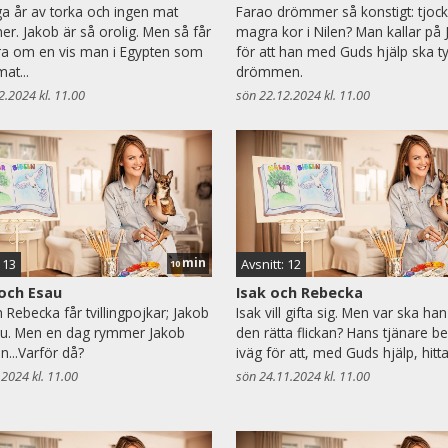
ga år av torka och ingen mat
Farao drömmer så konstigt: tjoc
er. Jakob är så orolig. Men så får
magra kor i Nilen? Man kallar på 
a om en vis man i Egypten som
för att han med Guds hjälp ska t
at...
drömmen.
2.2024 kl. 11.00
sön 22.12.2024 kl. 11.00
min
 13
Avsnitt: 12
10
och Esau
Isak och Rebecka
h Rebecka får tvillingpojkar; Jakob
Isak vill gifta sig. Men var ska han
au. Men en dag rymmer Jakob
den rätta flickan? Hans tjänare be
n...Varför då?
iväg för att, med Guds hjälp, hitt
.2024 kl. 11.00
sön 24.11.2024 kl. 11.00