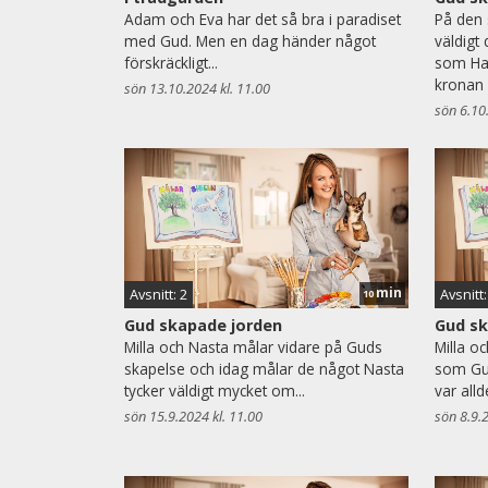
Adam och Eva har det så bra i paradiset
På den 
med Gud. Men en dag händer något
väldigt
förskräckligt...
som Han
kronan 
sön 13.10.2024 kl. 11.00
sön 6.10
min
Avsnitt: 2
Avsnitt:
10
Gud skapade jorden
Gud sk
Milla och Nasta målar vidare på Guds
Milla o
skapelse och idag målar de något Nasta
som Gud
tycker väldigt mycket om...
var alld
sön 15.9.2024 kl. 11.00
sön 8.9.