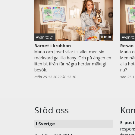
min
Avsnitt: 21
Avsnitt:
10
Barnet i krubban
Resan 
Maria och Josef vilar i stallet med sin
Maria o
märkvärdiga lilla baby. Och på ängen en
Men när
liten bit ifrån får några herdar mäktigt
alla ho
besök.
nu?
mån 25.12.2023 kl. 12.10
sön 25.1
Stöd oss
Kon
E-post
I Sverige
respons