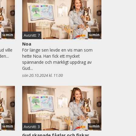
min
min
Avsnitt: 7
10
10
Noa
d ville
För länge sen levde en vis man som
den...
hette Noa. Han fick ett mycket
spännande och märkligt uppdrag av
Gud...
sön 20.10.2024 kl. 11.00
min
min
Avsnitt: 3
10
10
Gud skapade fåglar och fiskar