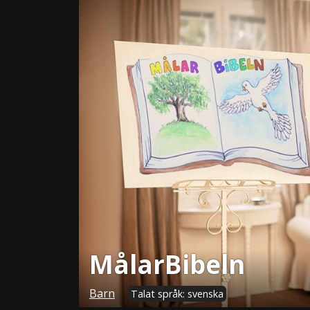
MålarBibeln
Barn
Talat språk: svenska