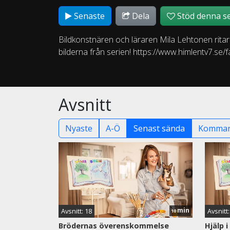
Senaste
Dela
Stöd denna se
Bildkonstnären och läraren Mila Lehtonen ritar o
bilderna från serien! https://www.himlentv7.se/fa
Avsnitt
Nyaste
A-Ö
Senast sända
Komman
min
Avsnitt: 18
Avsnitt:
10
Brödernas överenskommelse
Hjälp 