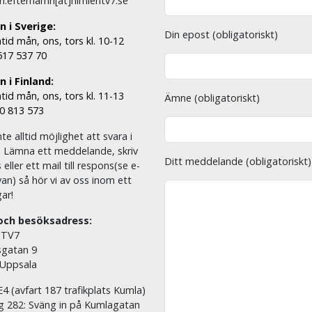
n.efternamn[ät]himlentv7.se
n i Sverige:
Din epost (obligatoriskt)
tid mån, ons, tors kl. 10-12
 517 537 70
 i Finland:
tid mån, ons, tors kl. 11-13
Ämne (obligatoriskt)
00 813 573
nte alltid möjlighet att svara i
. Lämna ett meddelande, skriv
Ditt meddelande (obligatoriskt)
eller ett mail till respons(se e-
an) så hör vi av oss inom ett
ar!
och besöksadress:
 TV7
sgatan 9
 Uppsala
E4 (avfart 187 trafikplats Kumla)
äg 282: Sväng in på Kumlagatan