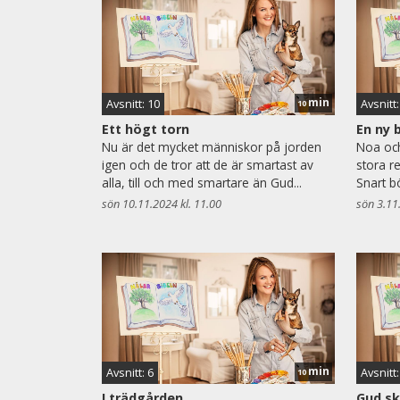
min
Avsnitt: 10
Avsnitt:
10
Ett högt torn
En ny 
Nu är det mycket människor på jorden
Noa och 
igen och de tror att de är smartast av
stora r
alla, till och med smartare än Gud...
Snart b
sön 10.11.2024 kl. 11.00
sön 3.11
min
Avsnitt: 6
Avsnitt:
10
I trädgården
Gud s