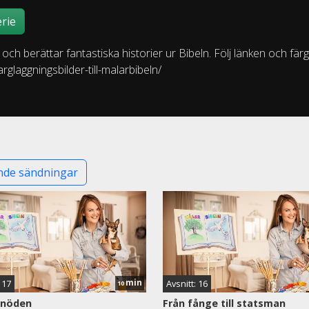
rie
ch berättar fantastiska historier ur Bibeln. Följ länken och fär
rglaggningsbilder-till-malarbibeln/
de sändningar
min
 17
Avsnitt: 16
10
i nöden
Från fånge till statsman