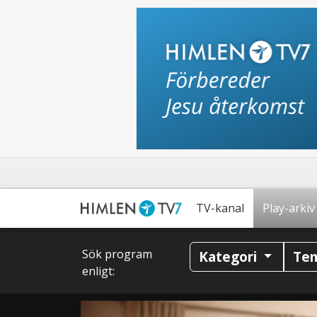
TV-kanal
Play-arkiv
Sök program
Kategori
Te
enligt: