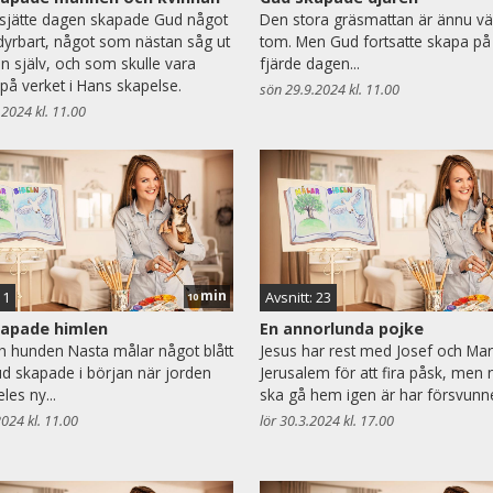
sjätte dagen skapade Gud något
Den stora gräsmattan är ännu väl
 dyrbart, något som nästan såg ut
tom. Men Gud fortsatte skapa på
 själv, och som skulle vara
fjärde dagen...
på verket i Hans skapelse.
sön 29.9.2024 kl. 11.00
.2024 kl. 11.00
min
 1
Avsnitt: 23
10
apade himlen
En annorlunda pojke
ch hunden Nasta målar något blått
Jesus har rest med Josef och Maria
 skapade i början när jorden
Jerusalem för att fira påsk, men 
eles ny...
ska gå hem igen är har försvunne
2024 kl. 11.00
lör 30.3.2024 kl. 17.00