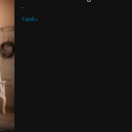
-
Tablå »