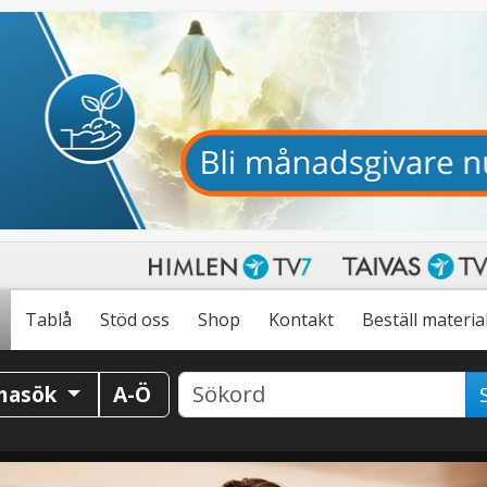
Tablå
Stöd oss
Shop
Kontakt
Beställ materia
masök
A-Ö