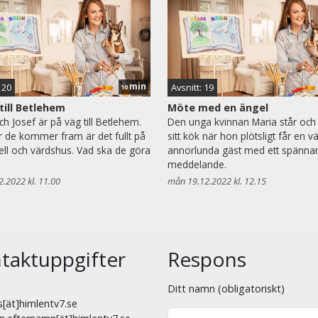
min
 20
Avsnitt: 19
10
till Betlehem
Möte med en ängel
ch Josef är på väg till Betlehem.
Den unga kvinnan Maria står och 
 de kommer fram är det fullt på
sitt kök när hon plötsligt får en vä
tell och värdshus. Vad ska de göra
annorlunda gäst med ett spänna
meddelande.
2.2022 kl. 11.00
mån 19.12.2022 kl. 12.15
taktuppgifter
Respons
Ditt namn (obligatoriskt)
[ät]himlentv7.se