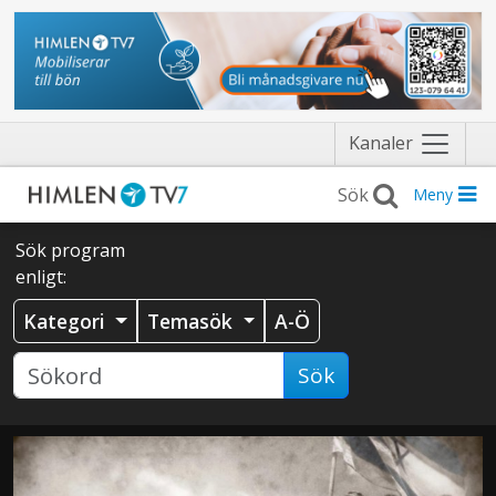
Näytä
Kanaler
valikko
Meny
Sök program
enligt:
Kategori
Temasök
A-Ö
Sök