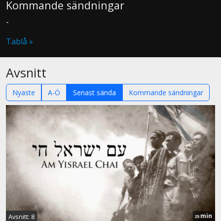
Kommande sändningar
-
Tablå »
Avsnitt
Nyaste
A-Ö
Senast sända
Kommande sändningar
min
Avsnitt: 8
25