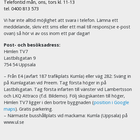
Telefontid mån, ons, tors kl. 11-13
tel. 0400 813 573
Vi har inte alltid möjlighet att svara i telefon. Lämna ett
meddelande, skriv ett sms eller ett mail till respons(se e-post
ovan) så hör vi av oss inom ett par dagar!
Post- och besöksadress:
Himlen TV7
Lastbilsgatan 9
754 54 Uppsala
– Från E4 (avfart 187 trafikplats Kumla) eller väg 282: Sväng in
på Kumlagatan vid Preem. Tag första höger in på
Lastbilsgatan. Tag första infarten till vänster vid Lambertsson
och LKQ Attraco (f.d. Bildemo). Följ skogskanten till höger,
Himlen TV7 ligger i den bortre byggnaden (
position i Google
maps
). Gratis parkering.
– Närmaste busshållplats vid mackarna: Kumla (Uppsala) på
www.ul.se