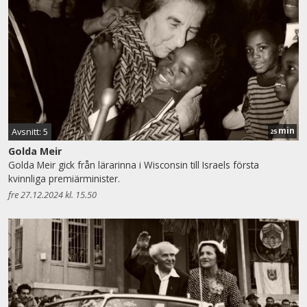
min
Avsnitt: 5
25
Golda Meir
Golda Meir gick från lärarinna i Wisconsin till Israels första
kvinnliga premiärminister.
fre 27.12.2024 kl. 15.50