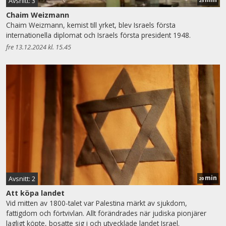
Avsnitt: 3
25
Chaim Weizmann
Chaim Weizmann, kemist till yrket, blev Israels första
internationella diplomat och Israels första president 1948.
fre 13.12.2024 kl. 15.45
min
Avsnitt: 2
20
Att köpa landet
Vid mitten av 1800-talet var Palestina märkt av sjukdom,
fattigdom och förtvivlan. Allt förändrades när judiska pionjärer
lagligt köpte, bosatte sig i och utvecklade landet Israel.