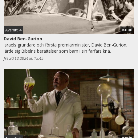
min
Avsnitt: 4
25
David Ben-Gurion
Israels grundare och första premiärminister, David Ben-Gurion,
lärde sig Bibelns berättelser som barn i sin farfars knä.
fre 20.12.2024 kl. 15.45
min