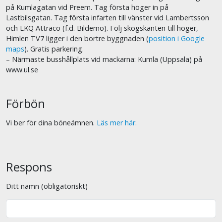
på Kumlagatan vid Preem. Tag första höger in på
Lastbilsgatan. Tag första infarten till vänster vid Lambertsson
och LKQ Attraco (f.d. Bildemo). Följ skogskanten till höger,
Himlen TV7 ligger i den bortre byggnaden (
position i Google
maps
). Gratis parkering.
– Närmaste busshållplats vid mackarna: Kumla (Uppsala) på
www.ul.se
Förbön
Vi ber för dina böneämnen.
Läs mer här.
Respons
Ditt namn (obligatoriskt)