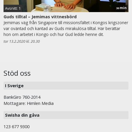
min
Avsnitt: 1
30
Guds tilltal – Jemimas vittnesbörd
Jemimas väg från Singapore till missionsfältet i Kongos krigszoner
var oväntad och kantad av Guds mirakulösa tilltal. Här berättar
hon om arbetet i Kongo och hur Gud ledde henne dit.
tor 13.2.2020 kl. 20.30
Stöd oss
I Sverige
BankGiro 760-2014
Mottagare: Himlen Media
Swisha din gåva
123 677 9300