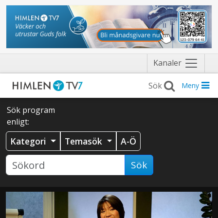
Näytä
Kanaler
valikko
Meny
Sök program
enligt:
Kategori
Temasök
A-Ö
Sök