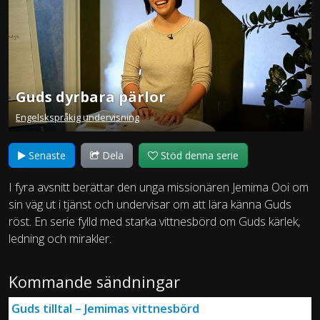
Guds dyrbara pärlor
Engelskspråkig undervisning
Senaste
Dela
Stöd denna serie
I fyra avsnitt berättar den unga missionären Jemima Ooi om
sin väg ut i tjänst och undervisar om att lära känna Guds
röst. En serie fylld med starka vittnesbörd om Guds kärlek,
ledning och mirakler.
Kommande sändningar
Guds tilltal – Jemimas vittnesbörd