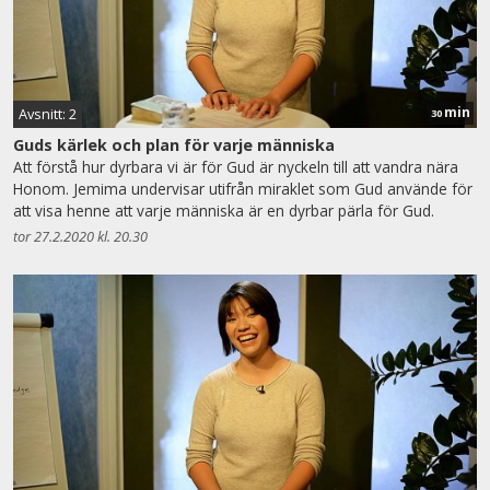
min
Avsnitt: 2
30
Guds kärlek och plan för varje människa
Att förstå hur dyrbara vi är för Gud är nyckeln till att vandra nära
Honom. Jemima undervisar utifrån miraklet som Gud använde för
att visa henne att varje människa är en dyrbar pärla för Gud.
tor 27.2.2020 kl. 20.30