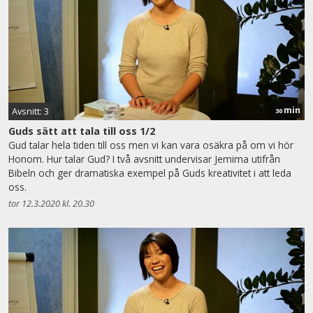
min
Avsnitt: 3
30
Guds sätt att tala till oss 1/2
Gud talar hela tiden till oss men vi kan vara osäkra på om vi hör
Honom. Hur talar Gud? I två avsnitt undervisar Jemima utifrån
Bibeln och ger dramatiska exempel på Guds kreativitet i att leda
oss.
tor 12.3.2020 kl. 20.30