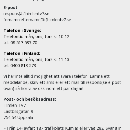
E-post
respons[ät]himlentv7.se
fornamn.efternamn[ät]himlentv7.se
Telefon i Sverige:
Telefontid mån, ons, tors kl. 10-12
tel. 08 517 537 70
Telefon i Finland:
Telefontid mån, ons, tors kl. 11-13
tel. 0400 813 573
Vi har inte alltid möjlighet att svara i telefon. Lämna ett
meddelande, skriv ett sms eller ett mail till respons(se e-post
ovan) så hör vi av oss inom ett par dagar!
Post- och besöksadress:
Himlen TV7
Lastbilsgatan 9
754 54 Uppsala
– Från E4 (avfart 187 trafikplats Kumla) eller väg 282: Sväng in