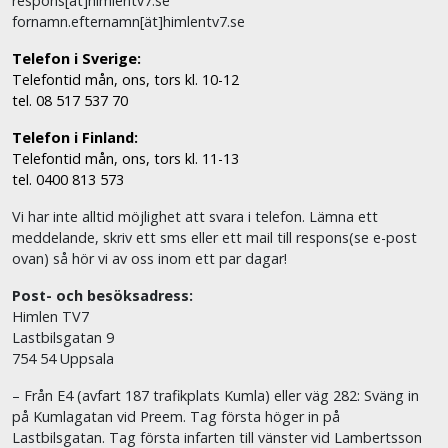
respons[ät]himlentv7.se
fornamn.efternamn[ät]himlentv7.se
Telefon i Sverige:
Telefontid mån, ons, tors kl. 10-12
tel. 08 517 537 70
Telefon i Finland:
Telefontid mån, ons, tors kl. 11-13
tel. 0400 813 573
Vi har inte alltid möjlighet att svara i telefon. Lämna ett
meddelande, skriv ett sms eller ett mail till respons(se e-post
ovan) så hör vi av oss inom ett par dagar!
Post- och besöksadress:
Himlen TV7
Lastbilsgatan 9
754 54 Uppsala
– Från E4 (avfart 187 trafikplats Kumla) eller väg 282: Sväng in
på Kumlagatan vid Preem. Tag första höger in på
Lastbilsgatan. Tag första infarten till vänster vid Lambertsson