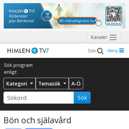
Näytä
Kanaler
valikko
Meny
Sök program
enligt:
Kategori
Temasök
A-Ö
Sök
Bön och själavård