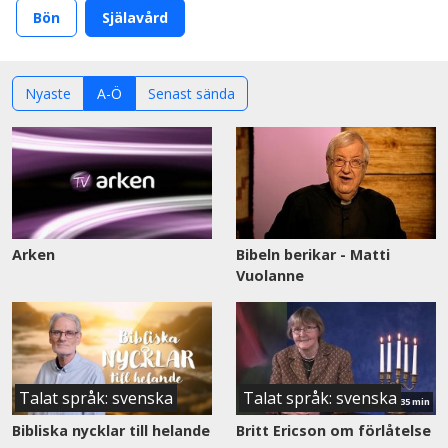
Bön
Själavård
Nyaste
A-Ö
Senast sända
Arken
Bibeln berikar - Matti
Vuolanne
Se
nu
Talat språk: svenska
Talat språk: svenska
35 min
Bibliska nycklar till helande
Britt Ericson om förlåtelse