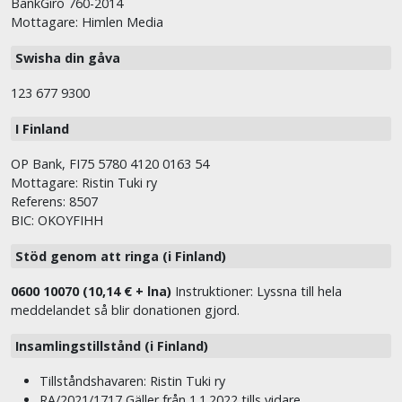
BankGiro 760-2014
Mottagare: Himlen Media
Swisha din gåva
123 677 9300
I Finland
OP Bank, FI75 5780 4120 0163 54
Mottagare: Ristin Tuki ry
Referens: 8507
BIC: OKOYFIHH
Stöd genom att ringa (i Finland)
0600 10070 (10,14 € + lna)
Instruktioner: Lyssna till hela
meddelandet så blir donationen gjord.
Insamlingstillstånd (i Finland)
Tillståndshavaren: Ristin Tuki ry
RA/2021/1717 Gäller från 1.1.2022 tills vidare.