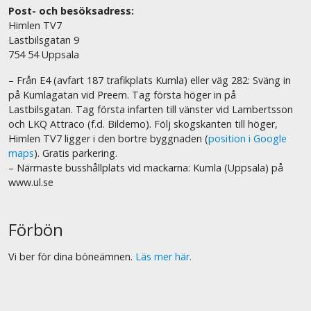
Post- och besöksadress:
Himlen TV7
Lastbilsgatan 9
754 54 Uppsala
– Från E4 (avfart 187 trafikplats Kumla) eller väg 282: Sväng in
på Kumlagatan vid Preem. Tag första höger in på
Lastbilsgatan. Tag första infarten till vänster vid Lambertsson
och LKQ Attraco (f.d. Bildemo). Följ skogskanten till höger,
Himlen TV7 ligger i den bortre byggnaden (
position i Google
maps
). Gratis parkering.
– Närmaste busshållplats vid mackarna: Kumla (Uppsala) på
www.ul.se
Förbön
Vi ber för dina böneämnen.
Läs mer här.