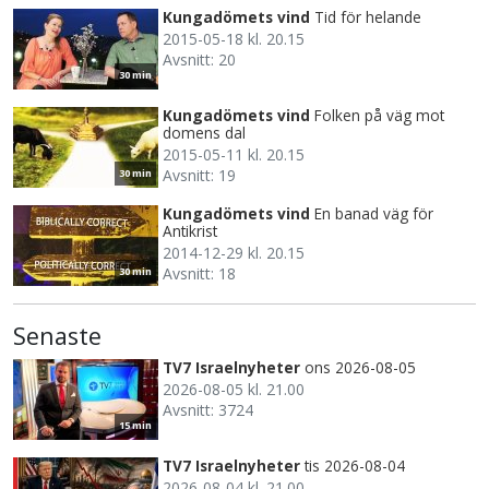
Kungadömets vind
Tid för helande
2015-05-18 kl. 20.15
Avsnitt: 20
30 min
Kungadömets vind
Folken på väg mot
domens dal
2015-05-11 kl. 20.15
Avsnitt: 19
30 min
Kungadömets vind
En banad väg för
Antikrist
2014-12-29 kl. 20.15
Avsnitt: 18
30 min
Senaste
TV7 Israelnyheter
ons 2026-08-05
2026-08-05 kl. 21.00
Avsnitt: 3724
15 min
TV7 Israelnyheter
tis 2026-08-04
2026-08-04 kl. 21.00