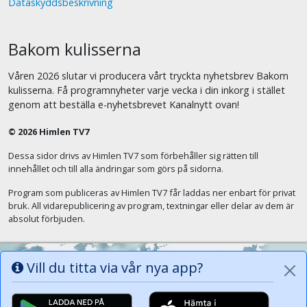
Dataskyddsbeskrivning
Bakom kulisserna
Våren 2026 slutar vi producera vårt tryckta nyhetsbrev Bakom
kulisserna. Få programnyheter varje vecka i din inkorg i stället
genom att beställa e-nyhetsbrevet Kanalnytt ovan!
© 2026 Himlen TV7
Dessa sidor drivs av Himlen TV7 som förbehåller sig rätten till
innehållet och till alla ändringar som görs på sidorna.
Program som publiceras av Himlen TV7 får laddas ner enbart för privat
bruk. All vidarepublicering av program, textningar eller delar av dem är
absolut förbjuden.
Vill du titta via vår nya app?
Alla tungor ska bekänna att Jesus Kristus
är Herren, Gud Fadern till ära. (Fil 2:11)