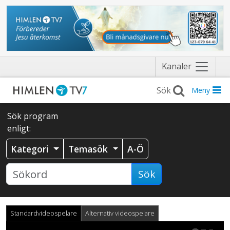
Näytä
Kanaler
valikko
Meny
Sök program
enligt:
Kategori
Temasök
A-Ö
Sök
Standardvideospelare
Alternativ videospelare