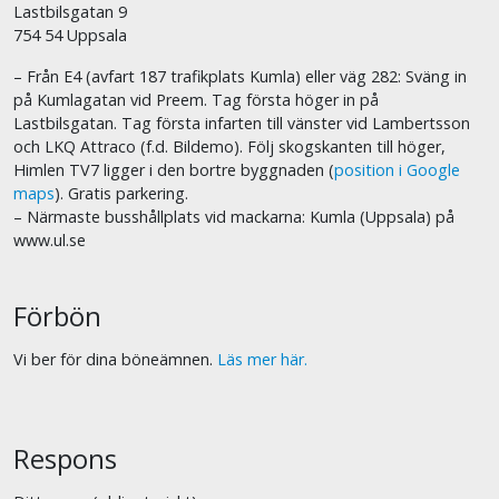
Lastbilsgatan 9
754 54 Uppsala
– Från E4 (avfart 187 trafikplats Kumla) eller väg 282: Sväng in
på Kumlagatan vid Preem. Tag första höger in på
Lastbilsgatan. Tag första infarten till vänster vid Lambertsson
och LKQ Attraco (f.d. Bildemo). Följ skogskanten till höger,
Himlen TV7 ligger i den bortre byggnaden (
position i Google
maps
). Gratis parkering.
– Närmaste busshållplats vid mackarna: Kumla (Uppsala) på
www.ul.se
Förbön
Vi ber för dina böneämnen.
Läs mer här.
Respons