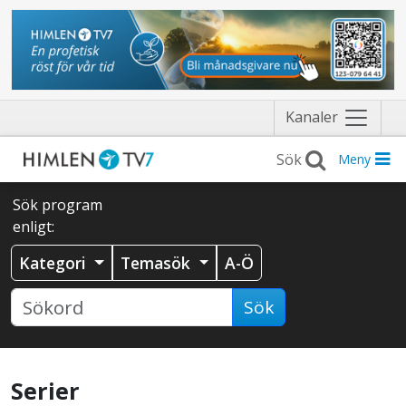
Näytä
Kanaler
valikko
Meny
Sök program
enligt:
Kategori
Temasök
A-Ö
Sök
Serier