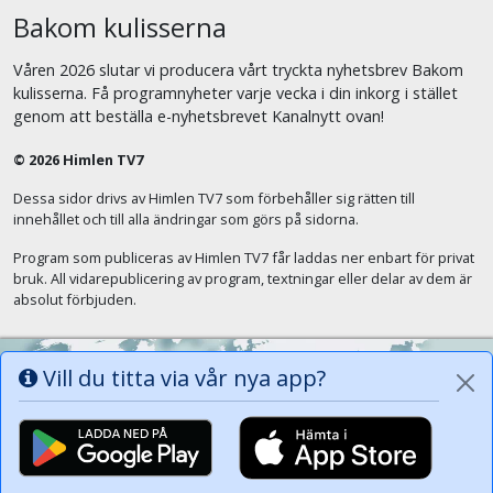
Bakom kulisserna
Våren 2026 slutar vi producera vårt tryckta nyhetsbrev Bakom
kulisserna. Få programnyheter varje vecka i din inkorg i stället
genom att beställa e-nyhetsbrevet Kanalnytt ovan!
© 2026 Himlen TV7
Dessa sidor drivs av Himlen TV7 som förbehåller sig rätten till
innehållet och till alla ändringar som görs på sidorna.
Program som publiceras av Himlen TV7 får laddas ner enbart för privat
bruk. All vidarepublicering av program, textningar eller delar av dem är
absolut förbjuden.
Vill du titta via vår nya app?
Alla tungor ska bekänna att Jesus Kristus
är Herren, Gud Fadern till ära. (Fil 2:11)