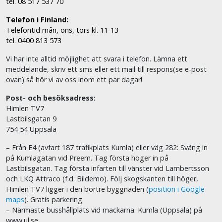
tel. 08 517 537 70
Telefon i Finland:
Telefontid mån, ons, tors kl. 11-13
tel. 0400 813 573
Vi har inte alltid möjlighet att svara i telefon. Lämna ett
meddelande, skriv ett sms eller ett mail till respons(se e-post
ovan) så hör vi av oss inom ett par dagar!
Post- och besöksadress:
Himlen TV7
Lastbilsgatan 9
754 54 Uppsala
– Från E4 (avfart 187 trafikplats Kumla) eller väg 282: Sväng in
på Kumlagatan vid Preem. Tag första höger in på
Lastbilsgatan. Tag första infarten till vänster vid Lambertsson
och LKQ Attraco (f.d. Bildemo). Följ skogskanten till höger,
Himlen TV7 ligger i den bortre byggnaden (
position i Google
maps
). Gratis parkering.
– Närmaste busshållplats vid mackarna: Kumla (Uppsala) på
www.ul.se