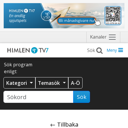
Näytä
Kanaler
valikko
Meny
Sök program
enligt:
Kategori
Temasök
A-Ö
Sök
← Tillbaka