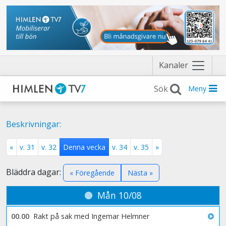
Näytä
Kanaler
valikko
Meny
Beskrivningar:
«
v. 31
v. 32
Denna vecka
v. 34
v. 35
»
Bläddra dagar:
« Föregående
Nästa »
Mån 10/08
00.00
Rakt på sak med Ingemar Helmner