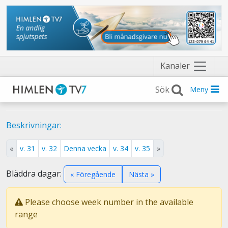
Näytä
Kanaler
valikko
Meny
Beskrivningar:
«
v. 31
v. 32
Denna vecka
v. 34
v. 35
»
Bläddra dagar:
« Föregående
Nästa »
Please choose week number in the available
range