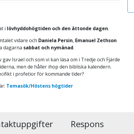
t i
lövhyddohögtiden och den åttonde dagen
.
talet vidare och
Daniela Persin
,
Emanuel Zethson
iga dagarna
sabbat och nymånad
.
 gav Israel och som vi kan läsa om i Tredje och Fjärde
iderna, men de håller ihop den bibliska kalendern.
cifikt i profetior för kommande tider?
är:
Temasök/Höstens högtider
taktuppgifter
Respons