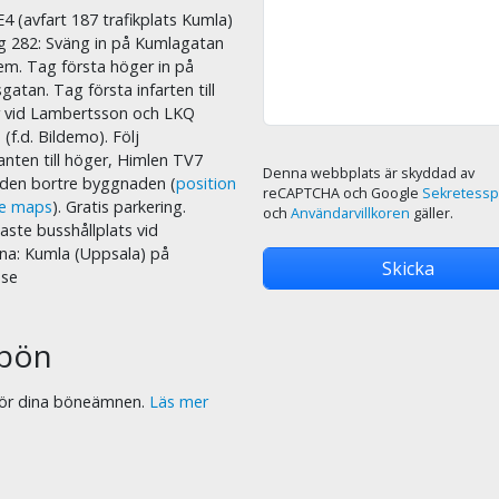
E4 (avfart 187 trafikplats Kumla)
äg 282: Sväng in på Kumlagatan
em. Tag första höger in på
sgatan. Tag första infarten till
r vid Lambertsson och LKQ
 (f.d. Bildemo). Följ
nten till höger, Himlen TV7
Denna webbplats är skyddad av
i den bortre byggnaden (
position
reCAPTCHA och Google
Sekretessp
le maps
). Gratis parkering.
och
Användarvillkoren
gäller.
ste busshållplats vid
na: Kumla (Uppsala) på
.se
bön
 för dina böneämnen.
Läs mer