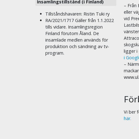
Insamlingstillstånd (i Finland)
– Från 
eller v
Tillståndshavaren: Ristin Tuki ry
vid Pre
RA/2021/1717 Gäller från 1.1.2022
Lastbil
tills vidare. Insamlingsregion
vänste
Finland förutom Åland. De
Attraco
insamlade medlen används för
skogska
produktion och sändning av tv-
ligger 
program.
i Goog
– Närma
mackar
www.ul
För
Vi ber
här.