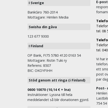
E-post
I Sverige
respons
fornam
BankGiro 760-2014
Mottagare: Himlen Media
Telefo
Telefon
Swisha din gåva
tel. 08
123 677 9300
Telefon
Telefon
I Finland
tel. 04
OP Bank, FI75 5780 4120 0163 54
Vi har i
Mottagare: Ristin Tuki ry
telefon
Referens: 8507
ett sms 
BIC: OKOYFIHH
post ov
par dag
Stöd genom att ringa (i Finland)
Post- 
0600 10070 (10,14 € + lna)
Himlen
Instruktioner: Lyssna till hela
Lastbil
meddelandet så blir donationen gjord.
754 54