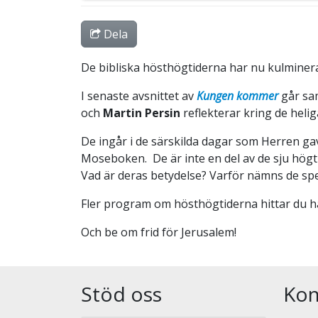
Dela
De bibliska hösthögtiderna har nu kulminera
I senaste avsnittet av
Kungen kommer
går sam
och
Martin Persin
reflekterar kring de hel
De ingår i de särskilda dagar som Herren gav
Moseboken. De är inte en del av de sju högt
Vad är deras betydelse? Varför nämns de spe
Fler program om hösthögtiderna hittar du h
Och be om frid för Jerusalem!
Stöd oss
Kon