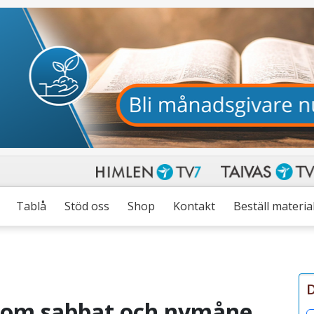
Tablå
Stöd oss
Shop
Kontakt
Beställ materia
D
 om sabbat och nymåne