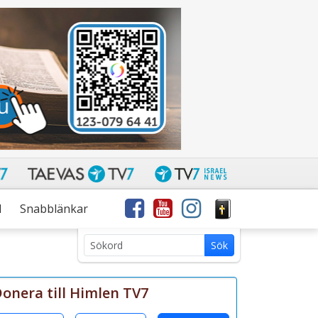
l
Snabblänkar
Sök
Sök
med
sökterm:
onera till Himlen TV7