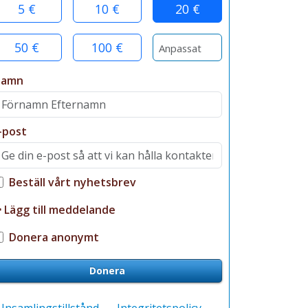
5 €
10 €
20 €
50 €
100 €
Namn
-post
Beställ vårt nyhetsbrev
Lägg till meddelande
Donera anonymt
Donera
Insamlingstillstånd
Integritetspolicy