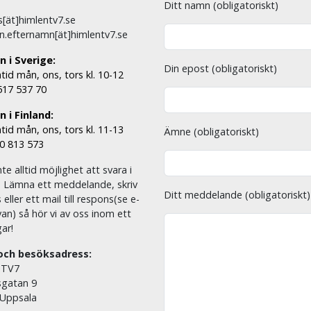
Ditt namn (obligatoriskt)
[ät]himlentv7.se
n.efternamn[ät]himlentv7.se
n i Sverige:
Din epost (obligatoriskt)
tid mån, ons, tors kl. 10-12
 517 537 70
 i Finland:
tid mån, ons, tors kl. 11-13
Ämne (obligatoriskt)
00 813 573
nte alltid möjlighet att svara i
. Lämna ett meddelande, skriv
Ditt meddelande (obligatoriskt)
eller ett mail till respons(se e-
an) så hör vi av oss inom ett
ar!
och besöksadress:
 TV7
sgatan 9
 Uppsala