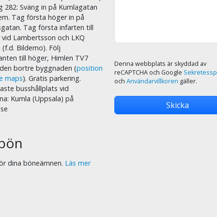
äg 282: Sväng in på Kumlagatan
em. Tag första höger in på
sgatan. Tag första infarten till
r vid Lambertsson och LKQ
 (f.d. Bildemo). Följ
nten till höger, Himlen TV7
Denna webbplats är skyddad av
i den bortre byggnaden (
position
reCAPTCHA och Google
Sekretessp
le maps
). Gratis parkering.
och
Användarvillkoren
gäller.
ste busshållplats vid
na: Kumla (Uppsala) på
.se
bön
 för dina böneämnen.
Läs mer