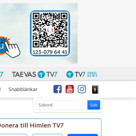
l
Snabblänkar
Sök
Sök
med
sökterm:
onera till Himlen TV7