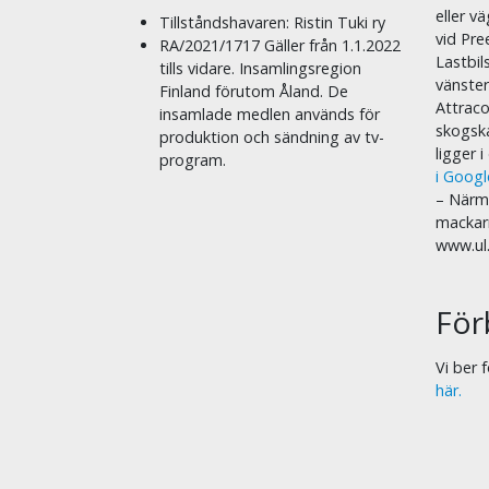
eller v
Tillståndshavaren: Ristin Tuki ry
vid Pre
RA/2021/1717 Gäller från 1.1.2022
Lastbil
tills vidare. Insamlingsregion
vänste
Finland förutom Åland. De
Attraco
insamlade medlen används för
skogska
produktion och sändning av tv-
ligger 
program.
i Goog
– Närma
mackar
www.ul
För
Vi ber
här.