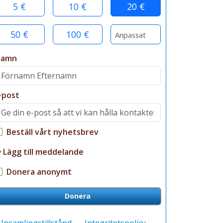
5 €
10 €
20 €
50 €
100 €
Namn
-post
Beställ vårt nyhetsbrev
Lägg till meddelande
Donera anonymt
Donera
Insamlingstillstånd
Integritetspolicy