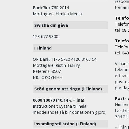
respons
fornam
BankGiro 760-2014
Mottagare: Himlen Media
Telefo
Telefon
Swisha din gåva
tel. 08
123 677 9300
Telefon
Telefon
I Finland
tel. 04
OP Bank, FI75 5780 4120 0163 54
Vi har i
Mottagare: Ristin Tuki ry
telefon
Referens: 8507
ett sms 
BIC: OKOYFIHH
post ov
par dag
Stöd genom att ringa (i Finland)
Post- 
0600 10070 (10,14 € + lna)
Himlen
Instruktioner: Lyssna till hela
Lastbil
meddelandet så blir donationen gjord.
754 54
Insamlingstillstånd (i Finland)
– Från 