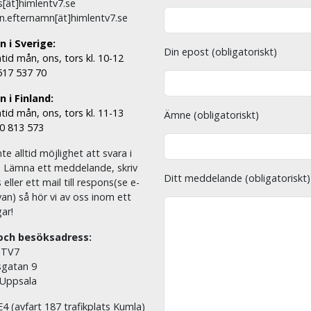
[ät]himlentv7.se
n.efternamn[ät]himlentv7.se
n i Sverige:
Din epost (obligatoriskt)
tid mån, ons, tors kl. 10-12
 517 537 70
 i Finland:
tid mån, ons, tors kl. 11-13
Ämne (obligatoriskt)
00 813 573
nte alltid möjlighet att svara i
. Lämna ett meddelande, skriv
Ditt meddelande (obligatoriskt)
eller ett mail till respons(se e-
an) så hör vi av oss inom ett
ar!
och besöksadress:
 TV7
sgatan 9
 Uppsala
E4 (avfart 187 trafikplats Kumla)