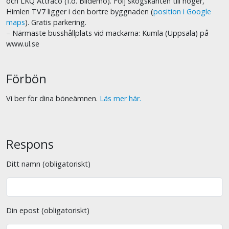
och LKQ Attraco (f.d. Bildemo). Följ skogskanten till höger,
Himlen TV7 ligger i den bortre byggnaden (
position i Google
maps
). Gratis parkering.
– Närmaste busshållplats vid mackarna: Kumla (Uppsala) på
www.ul.se
Förbön
Vi ber för dina böneämnen.
Läs mer här.
Respons
Ditt namn (obligatoriskt)
Din epost (obligatoriskt)