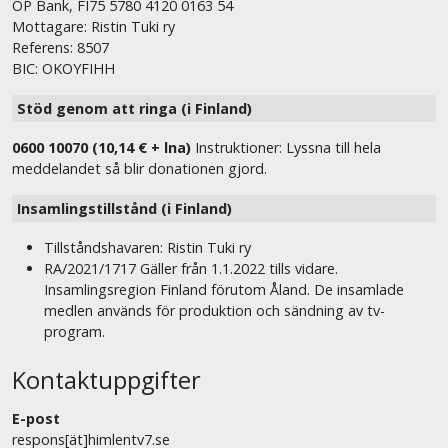
OP Bank, FI75 5780 4120 0163 54
Mottagare: Ristin Tuki ry
Referens: 8507
BIC: OKOYFIHH
Stöd genom att ringa (i Finland)
0600 10070 (10,14 € + lna)
Instruktioner: Lyssna till hela
meddelandet så blir donationen gjord.
Insamlingstillstånd (i Finland)
Tillståndshavaren: Ristin Tuki ry
RA/2021/1717 Gäller från 1.1.2022 tills vidare.
Insamlingsregion Finland förutom Åland. De insamlade
medlen används för produktion och sändning av tv-
program.
Kontaktuppgifter
E-post
respons[ät]himlentv7.se