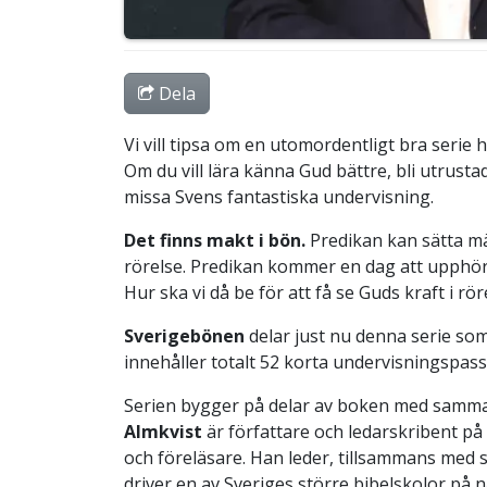
Dela
Vi vill tipsa om en utomordentligt bra serie
Om du vill lära känna Gud bättre, bli utrustad 
missa Svens fantastiska undervisning.
Det finns makt i bön.
Predikan kan sätta mä
rörelse. Predikan kommer en dag att upphöra
Hur ska vi då be för att få se Guds kraft i rör
Sverigebönen
delar just nu denna serie so
innehåller totalt 52 korta undervisningspas
Serien bygger på delar av boken med samma 
Almkvist
är författare och ledarskribent på
och föreläsare. Han leder, tillsammans med 
driver en av Sveriges större bibelskolor på n