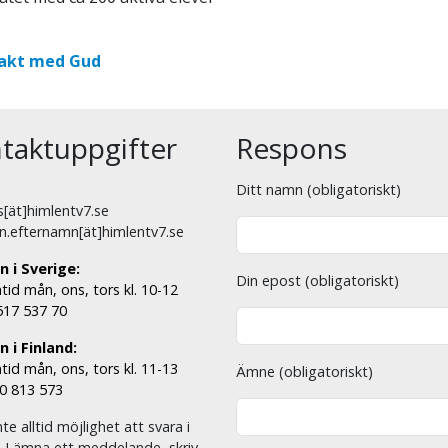
kt med Gud
taktuppgifter
Respons
Ditt namn (obligatoriskt)
[ät]himlentv7.se
n.efternamn[ät]himlentv7.se
n i Sverige:
Din epost (obligatoriskt)
tid mån, ons, tors kl. 10-12
 517 537 70
 i Finland:
tid mån, ons, tors kl. 11-13
Ämne (obligatoriskt)
00 813 573
nte alltid möjlighet att svara i
. Lämna ett meddelande, skriv