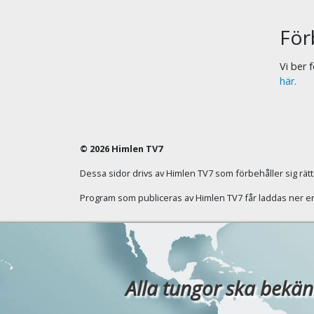
För
Vi ber
här.
© 2026 Himlen TV7
Dessa sidor drivs av Himlen TV7 som förbehåller sig rätten
Program som publiceras av Himlen TV7 får laddas ner enba
Alla tungor ska bekänn