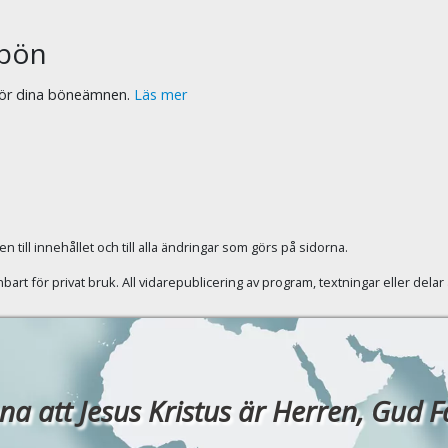
bön
 för dina böneämnen.
Läs mer
 till innehållet och till alla ändringar som görs på sidorna.
rt för privat bruk. All vidarepublicering av program, textningar eller dela
a att Jesus Kristus är Herren, Gud Fade