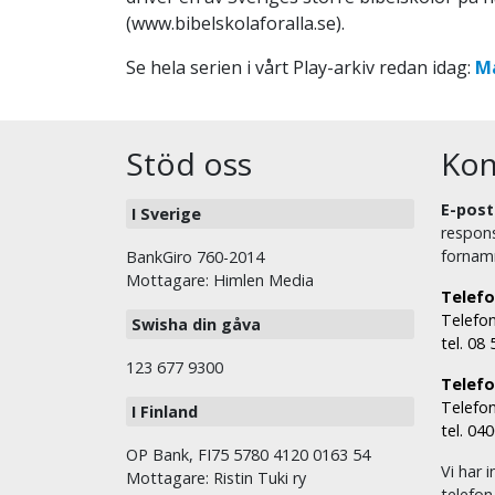
(www.bibelskolaforalla.se).
Se hela serien i vårt Play-arkiv redan idag:
Ma
Stöd oss
Kon
E-post
I Sverige
respons
fornam
BankGiro 760-2014
Mottagare: Himlen Media
Telefo
Telefon
Swisha din gåva
tel. 08
123 677 9300
Telefon
Telefon
I Finland
tel. 04
OP Bank, FI75 5780 4120 0163 54
Vi har i
Mottagare: Ristin Tuki ry
telefon