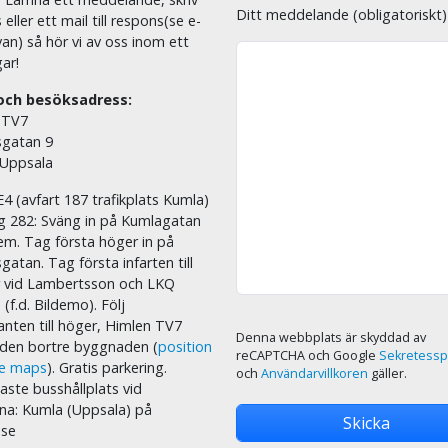
Ditt meddelande (obligatoriskt)
eller ett mail till respons(se e-
an) så hör vi av oss inom ett
ar!
och besöksadress:
 TV7
sgatan 9
 Uppsala
E4 (avfart 187 trafikplats Kumla)
äg 282: Sväng in på Kumlagatan
em. Tag första höger in på
sgatan. Tag första infarten till
r vid Lambertsson och LKQ
 (f.d. Bildemo). Följ
nten till höger, Himlen TV7
Denna webbplats är skyddad av
i den bortre byggnaden (
position
reCAPTCHA och Google
Sekretessp
le maps
). Gratis parkering.
och
Användarvillkoren
gäller.
ste busshållplats vid
na: Kumla (Uppsala) på
.se