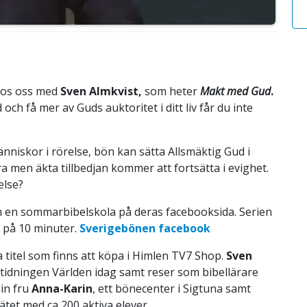
 hos oss med
Sven Almkvist,
som heter
Makt med Gud
.
och få mer av Guds auktoritet i ditt liv får du inte
nniskor i rörelse, bön kan sätta Allsmäktig Gud i
 men äkta tillbedjan kommer att fortsätta i evighet.
else?
m en sommarbibelskola på deras facebooksida. Serien
s på 10 minuter.
Sverigebönen facebook
titel som finns att köpa i Himlen TV7 Shop.
Sven
 tidningen Världen idag samt reser som bibellärare
sin fru
Anna-Karin
, ett bönecenter i Sigtuna samt
ätet med ca 200 aktiva elever