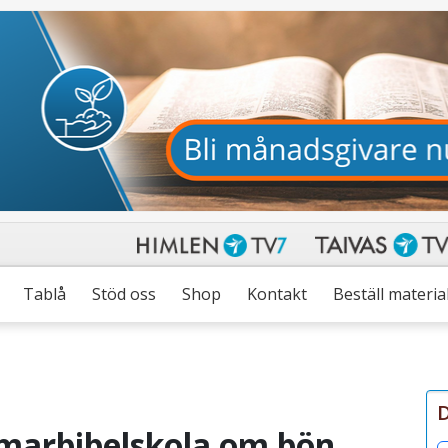
Tablå
Stöd oss
Shop
Kontakt
Beställ materia
D
marbibelskola om bön