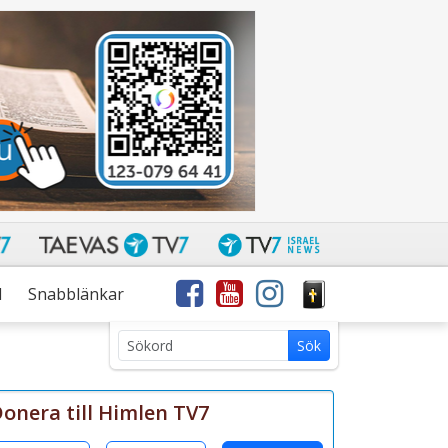
l
Snabblänkar
Sök
Sök
med
sökterm:
onera till Himlen TV7