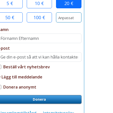
5 €
10 €
20 €
50 €
100 €
Namn
-post
Beställ vårt nyhetsbrev
Lägg till meddelande
Donera anonymt
Donera
Insamlingstillstånd
Integritetspolicy