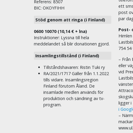
Referens: 8507
ett sms 
BIC: OKOYFIHH
post ov
par dag
Stöd genom att ringa (i Finland)
Post- 
0600 10070 (10,14 € + lna)
Himlen
Instruktioner: Lyssna till hela
Lastbil
meddelandet så blir donationen gjord.
754 54
Insamlingstillstånd (i Finland)
– Från 
eller v
Tillståndshavaren: Ristin Tuki ry
vid Pre
RA/2021/1717 Gäller från 1.1.2022
Lastbil
tills vidare. Insamlingsregion
vänste
Finland förutom Åland. De
Attraco
insamlade medlen används för
skogska
produktion och sändning av tv-
ligger 
program.
i Goog
– Närma
mackar
www.ul