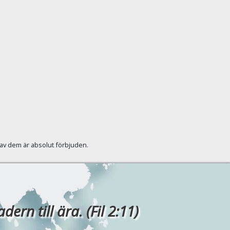
r av dem är absolut förbjuden.
rn till ära. (Fil 2:11)