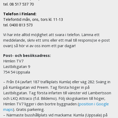
tel. 08 517 537 70
Telefon i Finland:
Telefontid mån, ons, tors kl. 11-13
tel. 0400 813 573
Vi har inte alltid möjlighet att svara i telefon. Lämna ett
meddelande, skriv ett sms eller ett mail till respons(se e-post
ovan) så hör vi av oss inom ett par dagar!
Post- och besöksadress:
Himlen TV7
Lastbilsgatan 9
754 54 Uppsala
– Från E4 (avfart 187 trafikplats Kumla) eller väg 282: Sväng in
på Kumlagatan vid Preem. Tag första höger in på
Lastbilsgatan. Tag första infarten till vänster vid Lambertsson
och LKQ Attraco (f.d. Bildemo). Följ skogskanten till höger,
Himlen TV7 ligger i den bortre byggnaden (
position i Google
maps
). Gratis parkering.
– Närmaste busshållplats vid mackarna: Kumla (Uppsala) på