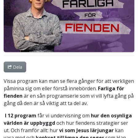
Dela
Vissa program kan man se flera gånger för att verkligen
påminna sig om eller förstå innebörden.
Farliga för
fienden
är en sån programserie som vi vill lyfta gång på
gång då den är så viktig att ta del av.
I 12 program
får vi undervisning om
hur den osynliga
världen är uppbyggd
och hur fiendens strategier ser
ut. Och framför allt: hur
vi som Jesus lärjungar
kan
vara med och
konkret tillämpa den seger
som Han